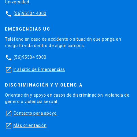
Universidad.
phone
(56)95504 4000
EMERGENCIAS UC
Teléfono en caso de accidente o situación que ponga en
riesgo tu vida dentro de algún campus.
phone
(56)95504 5000
launch
Ir al sitio de Emergencias
DISCRIMINACIÓN Y VIOLENCIA
Orientación y apoyo en casos de discriminación, violencia de
género o violencia sexual.
launch
Contacto para apoyo
launch
Más orientación