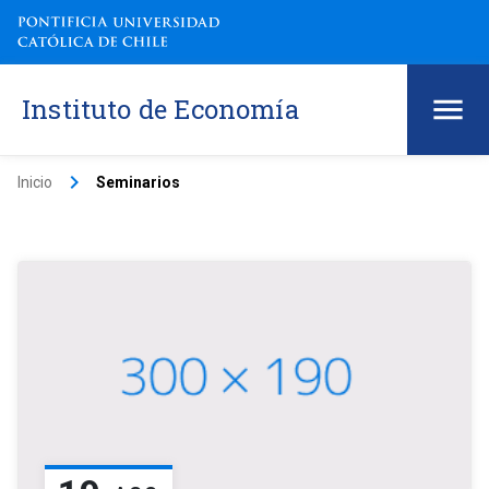
Instituto de Economía
keyboard_arrow_right
Inicio
Seminarios