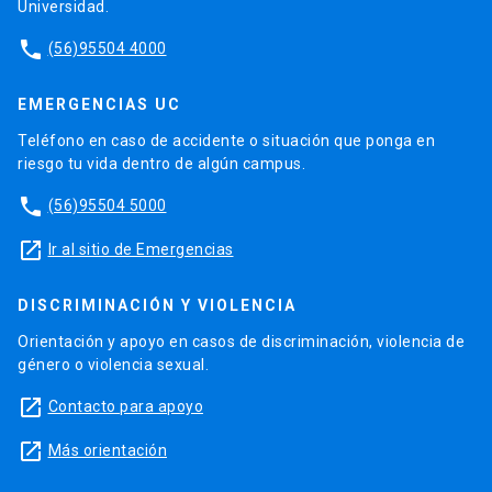
Universidad.
phone
(56)95504 4000
EMERGENCIAS UC
Teléfono en caso de accidente o situación que ponga en
riesgo tu vida dentro de algún campus.
phone
(56)95504 5000
launch
Ir al sitio de Emergencias
DISCRIMINACIÓN Y VIOLENCIA
Orientación y apoyo en casos de discriminación, violencia de
género o violencia sexual.
launch
Contacto para apoyo
launch
Más orientación