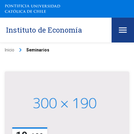
Instituto de Economía
keyboard_arrow_right
Inicio
Seminarios