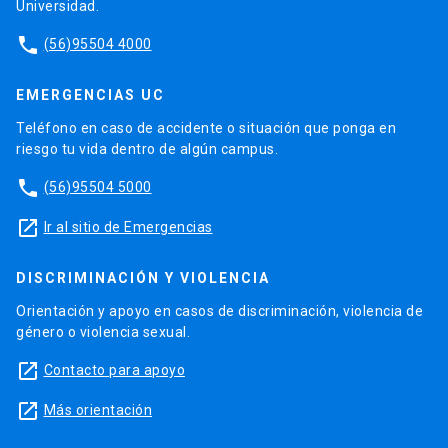
Universidad.
phone
(56)95504 4000
EMERGENCIAS UC
Teléfono en caso de accidente o situación que ponga en
riesgo tu vida dentro de algún campus.
phone
(56)95504 5000
launch
Ir al sitio de Emergencias
DISCRIMINACIÓN Y VIOLENCIA
Orientación y apoyo en casos de discriminación, violencia de
género o violencia sexual.
launch
Contacto para apoyo
launch
Más orientación