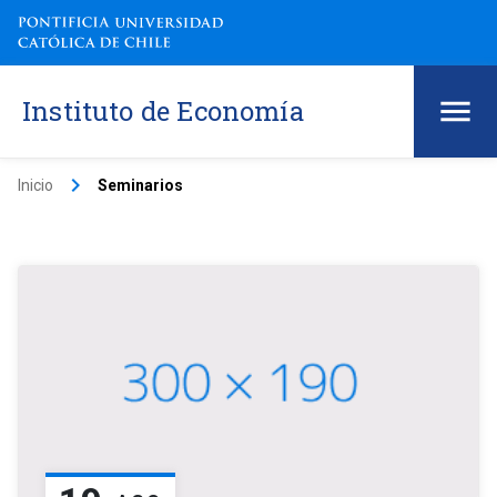
Instituto de Economía
keyboard_arrow_right
Inicio
Seminarios