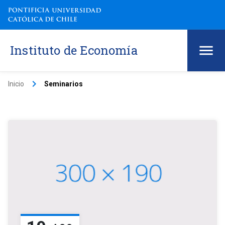
Instituto de Economía
keyboard_arrow_right
Inicio
Seminarios