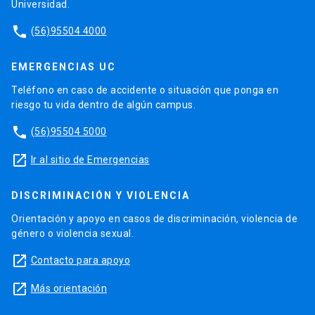
Universidad.
phone
(56)95504 4000
EMERGENCIAS UC
Teléfono en caso de accidente o situación que ponga en
riesgo tu vida dentro de algún campus.
phone
(56)95504 5000
launch
Ir al sitio de Emergencias
DISCRIMINACIÓN Y VIOLENCIA
Orientación y apoyo en casos de discriminación, violencia de
género o violencia sexual.
launch
Contacto para apoyo
launch
Más orientación