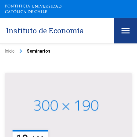
Instituto de Economía
keyboard_arrow_right
Inicio
Seminarios