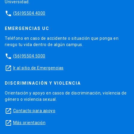
Universidad.
phone
(56)95504 4000
EMERGENCIAS UC
Teléfono en caso de accidente o situación que ponga en
riesgo tu vida dentro de algún campus.
phone
(56)95504 5000
launch
Ir al sitio de Emergencias
DISCRIMINACIÓN Y VIOLENCIA
Orientación y apoyo en casos de discriminación, violencia de
género o violencia sexual.
launch
Contacto para apoyo
launch
Más orientación