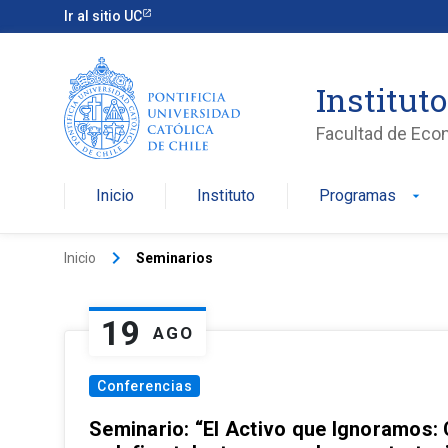
Ir al sitio UC
Institut
Facultad de Eco
Inicio
Instituto
Programas
arrow_drop_down
keyboard_arrow_right
Inicio
Seminarios
19
AGO
Conferencias
Seminario: “El Activo que Ignoramos: