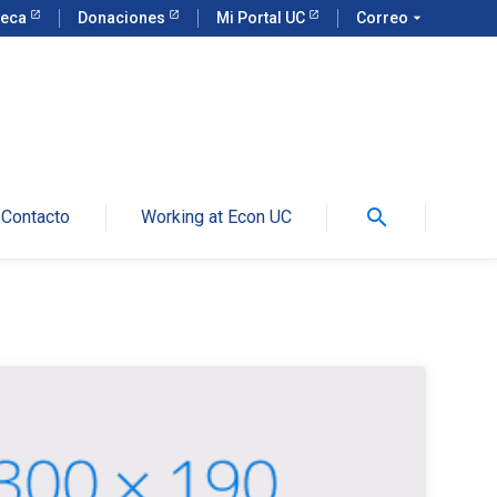
teca
Donaciones
Mi Portal UC
Correo
arrow_drop_down
search
Contacto
Working at Econ UC