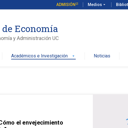
ADMISIÓN
Medios
arrow_drop_down
Biblio
o de Economía
nomía y Administración UC
Académicos e Investigación
Noticias
arrow_drop_down
 Cómo el envejecimiento