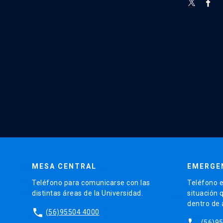
MESA CENTRAL
EMERGE
Teléfono para comunicarse con las
Teléfono e
distintas áreas de la Universidad.
situación 
dentro de
phone
(56)95504 4000
phone
(56)9