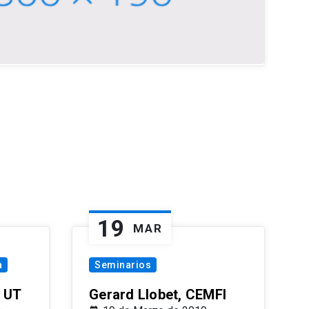
19
MAR
a
Seminarios
 UT
Gerard Llobet, CEMFI