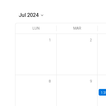
LUN
MAR
1
2
8
9
1:3