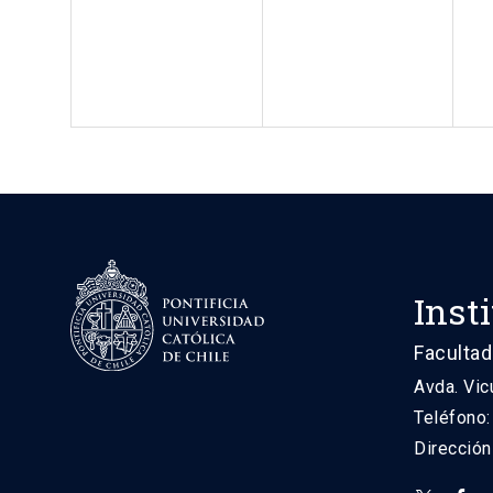
Inst
Facultad
Avda. Vic
Teléfono
Direcció