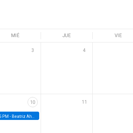
MIÉ
JUE
VIE
3
4
11
10
5 PM -
Beatriz Ahumada, PhD candidate, Universidad de Pittsburgh