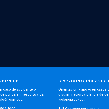
NCIAS UC
DISCRIMINACIÓN Y VIOL
n caso de accidente o
Orientación y apoyo en casos 
que ponga en riesgo tu vida
discriminación, violencia de g
 algún campus.
violencia sexual.
launch
5504 5000
Contacto para apoyo