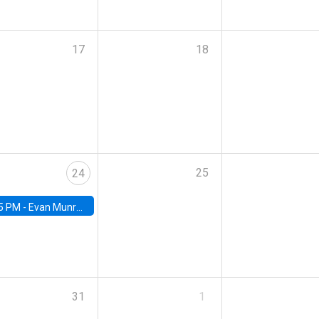
17
18
25
24
5 PM -
Evan Munro, Neyman Visiting Assistant Professor in the Department of Statistics at UC Berkeley
31
1