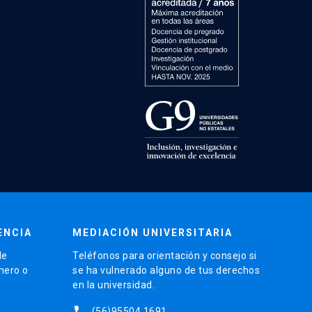
ENCIA
MEDIACIÓN UNIVERSITARIA
de
Teléfonos para orientación y consejo si
énero o
se ha vulnerado alguno de tus derechos
en la universidad.
phone
(56)95504 1691