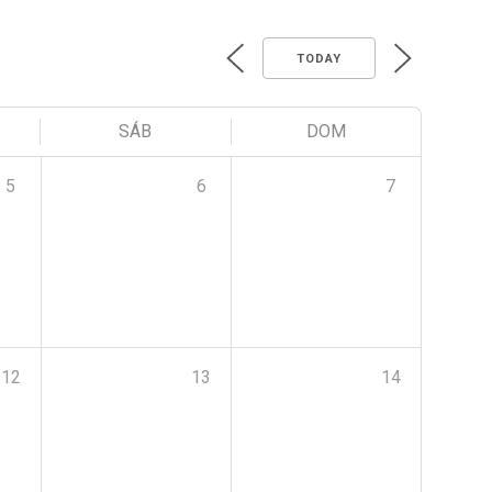
TODAY
SÁB
DOM
5
6
7
12
13
14