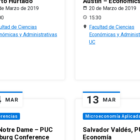
rto Hurtado
Austin – Economic
de Marzo de 2019
20 de Marzo de 2019
00
15:30
ultad de Ciencias
Facultad de Ciencias
nómicas y Administrativas
Económicas y Administ
UC
4
13
MAR
MAR
erencias
Microeconomía Aplicad
Notre Dame – PUC
Salvador Valdés, 
burg Conference
Economía