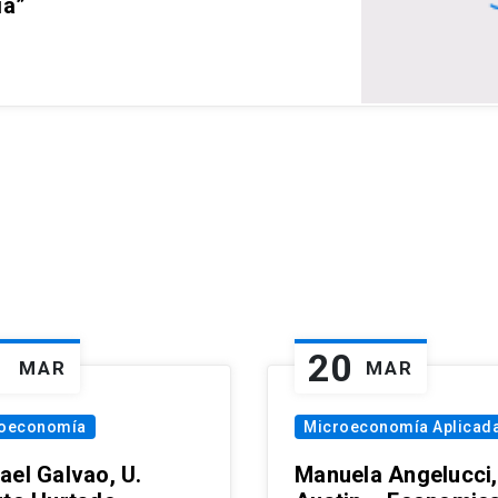
ia”
1
20
MAR
MAR
oeconomía
Microeconomía Aplicad
ael Galvao, U.
Manuela Angelucci,