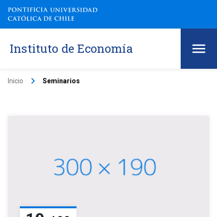
Instituto de Economía
keyboard_arrow_right
Inicio
Seminarios