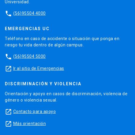
Universidad.
phone
(56)95504 4000
EMERGENCIAS UC
Teléfono en caso de accidente o situación que ponga en
riesgo tu vida dentro de algún campus.
phone
(56)95504 5000
launch
Ir al sitio de Emergencias
DISCRIMINACIÓN Y VIOLENCIA
Orientación y apoyo en casos de discriminación, violencia de
género o violencia sexual.
launch
Contacto para apoyo
launch
Más orientación