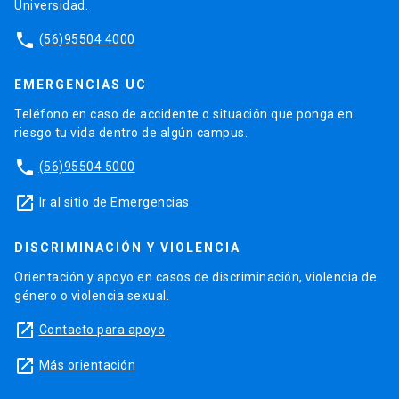
Universidad.
phone
(56)95504 4000
EMERGENCIAS UC
Teléfono en caso de accidente o situación que ponga en
riesgo tu vida dentro de algún campus.
phone
(56)95504 5000
launch
Ir al sitio de Emergencias
DISCRIMINACIÓN Y VIOLENCIA
Orientación y apoyo en casos de discriminación, violencia de
género o violencia sexual.
launch
Contacto para apoyo
launch
Más orientación