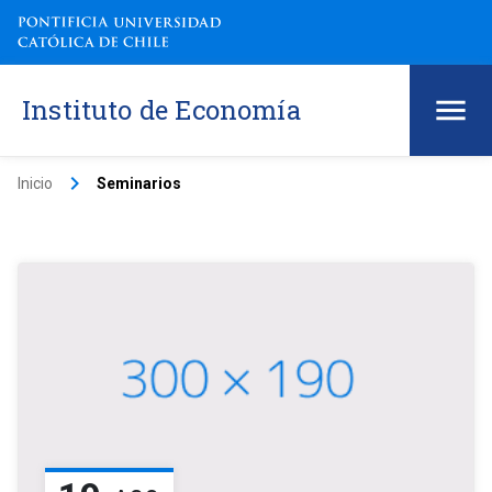
Instituto de Economía
keyboard_arrow_right
Inicio
Seminarios