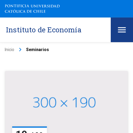
Instituto de Economía
keyboard_arrow_right
Inicio
Seminarios