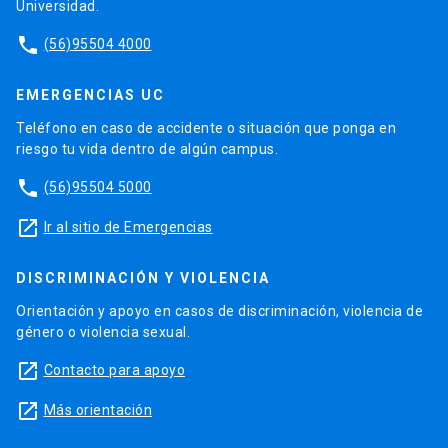
Universidad.
phone
(56)95504 4000
EMERGENCIAS UC
Teléfono en caso de accidente o situación que ponga en
riesgo tu vida dentro de algún campus.
phone
(56)95504 5000
launch
Ir al sitio de Emergencias
DISCRIMINACIÓN Y VIOLENCIA
Orientación y apoyo en casos de discriminación, violencia de
género o violencia sexual.
launch
Contacto para apoyo
launch
Más orientación