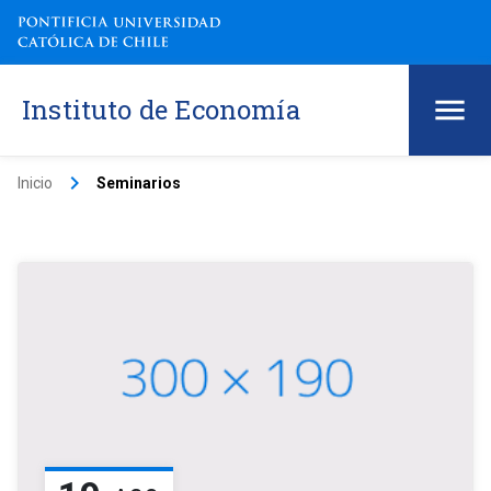
Instituto de Economía
keyboard_arrow_right
Inicio
Seminarios