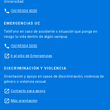
Universidad.
phone
(56)95504 4000
EMERGENCIAS UC
Teléfono en caso de accidente o situación que ponga en
riesgo tu vida dentro de algún campus.
phone
(56)95504 5000
launch
Ir al sitio de Emergencias
DISCRIMINACIÓN Y VIOLENCIA
Orientación y apoyo en casos de discriminación, violencia de
género o violencia sexual.
launch
Contacto para apoyo
launch
Más orientación