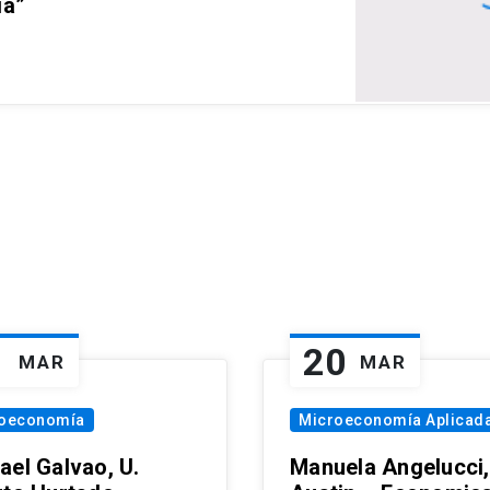
ia”
1
20
MAR
MAR
oeconomía
Microeconomía Aplicad
ael Galvao, U.
Manuela Angelucci,