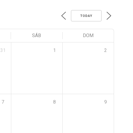
TODAY
SÁB
DOM
31
1
2
7
8
9