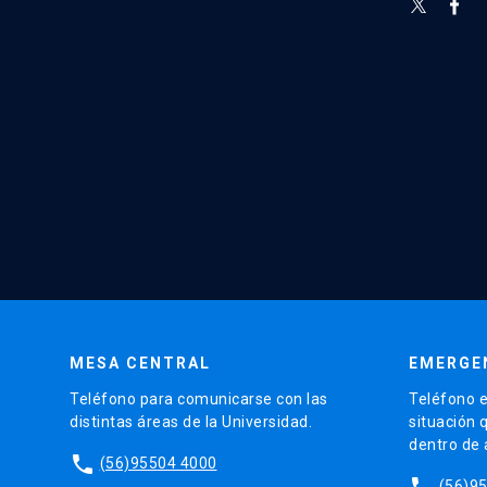
MESA CENTRAL
EMERGE
Teléfono para comunicarse con las
Teléfono e
distintas áreas de la Universidad.
situación 
dentro de
phone
(56)95504 4000
phone
(56)9