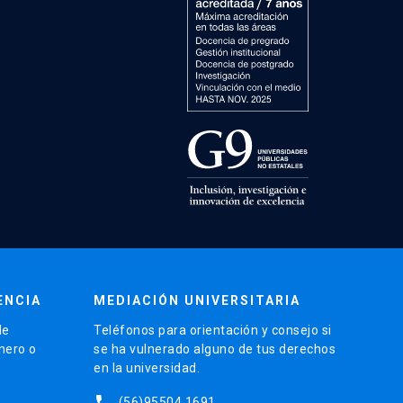
ENCIA
MEDIACIÓN UNIVERSITARIA
de
Teléfonos para orientación y consejo si
énero o
se ha vulnerado alguno de tus derechos
en la universidad.
phone
(56)95504 1691