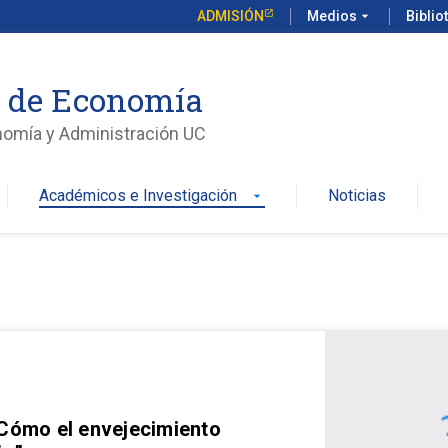
ADMISIÓN
Medios
arrow_drop_down
Biblio
o de Economía
nomía y Administración UC
Académicos e Investigación
Noticias
arrow_drop_down
 Cómo el envejecimiento