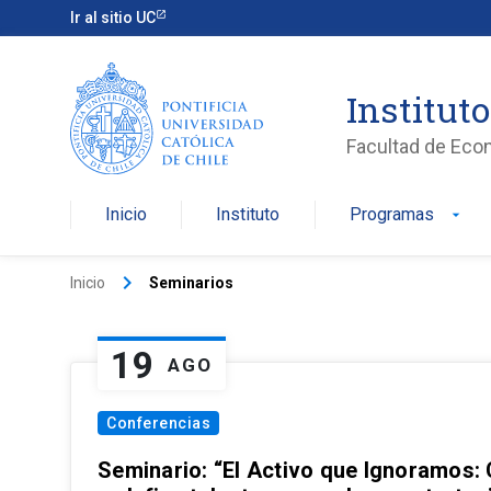
Ir al sitio UC
Institut
Facultad de Eco
Inicio
Instituto
Programas
arrow_drop_down
keyboard_arrow_right
Inicio
Seminarios
19
AGO
Conferencias
Seminario: “El Activo que Ignoramos: