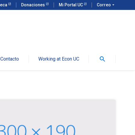
teca
Donaciones
Mi Portal UC
Correo
arrow_drop_down
search
Contacto
Working at Econ UC