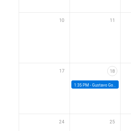
10
11
17
18
1:35 PM -
Gustavo González, Banco Central de Chile
24
25