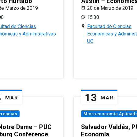
rto Hurtado
Austin – Economic
de Marzo de 2019
20 de Marzo de 2019
00
15:30
ultad de Ciencias
Facultad de Ciencias
nómicas y Administrativas
Económicas y Administ
UC
4
13
MAR
MAR
erencias
Microeconomía Aplicad
Notre Dame – PUC
Salvador Valdés, 
burg Conference
Economía