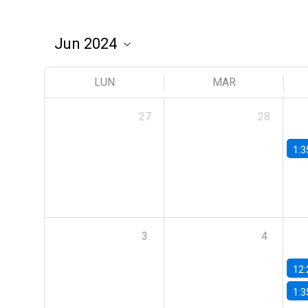
LUN
MAR
27
28
1:3
3
4
12:
1:3