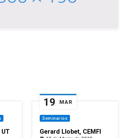
19
MAR
a
Seminarios
 UT
Gerard Llobet, CEMFI