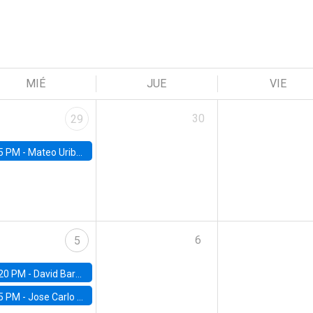
MIÉ
JUE
VIE
30
29
5 PM -
Mateo Uribe-Castro, Universidad de los Andes (Colombia)
6
5
20 PM -
David Bardey, Universidad de los Andes - CEDE
5 PM -
Jose Carlo Bermudez, UC (ME) & World Bank