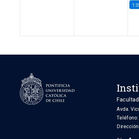
1:3
Inst
Facultad
Avda. Vic
Teléfono
Direcció