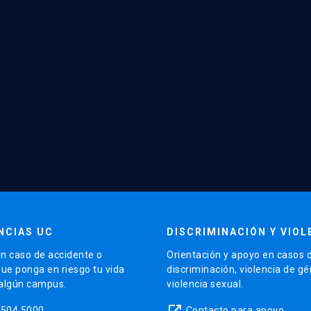
NCIAS UC
DISCRIMINACIÓN Y VIOL
n caso de accidente o
Orientación y apoyo en casos 
que ponga en riesgo tu vida
discriminación, violencia de g
 algún campus.
violencia sexual.
launch
5504 5000
Contacto para apoyo