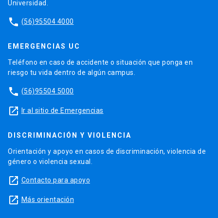
Universidad.
phone
(56)95504 4000
EMERGENCIAS UC
Teléfono en caso de accidente o situación que ponga en
riesgo tu vida dentro de algún campus.
phone
(56)95504 5000
launch
Ir al sitio de Emergencias
DISCRIMINACIÓN Y VIOLENCIA
Orientación y apoyo en casos de discriminación, violencia de
género o violencia sexual.
launch
Contacto para apoyo
launch
Más orientación