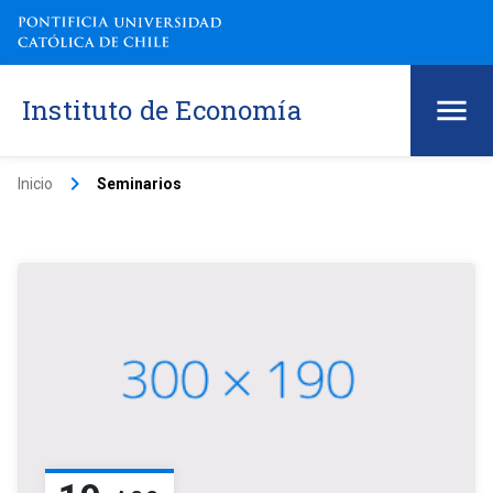
Instituto de Economía
keyboard_arrow_right
Inicio
Seminarios