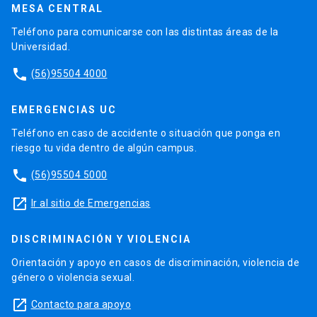
MESA CENTRAL
Teléfono para comunicarse con las distintas áreas de la
Universidad.
phone
(56)95504 4000
EMERGENCIAS UC
Teléfono en caso de accidente o situación que ponga en
riesgo tu vida dentro de algún campus.
phone
(56)95504 5000
launch
Ir al sitio de Emergencias
DISCRIMINACIÓN Y VIOLENCIA
Orientación y apoyo en casos de discriminación, violencia de
género o violencia sexual.
launch
Contacto para apoyo