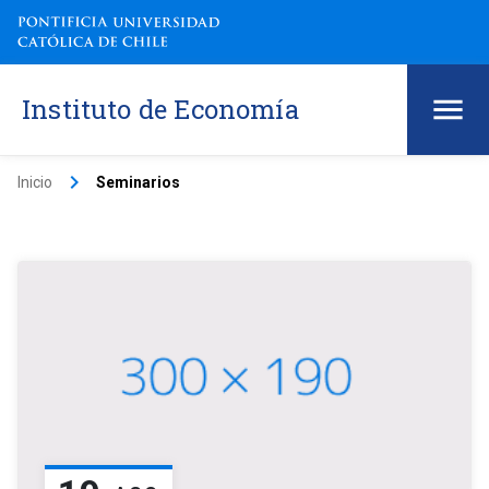
Instituto de Economía
keyboard_arrow_right
Inicio
Seminarios