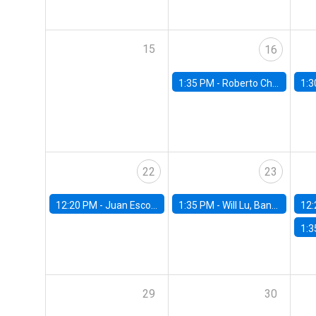
15
16
1:35 PM -
Roberto Chang, Rutgers University
1:3
22
23
12:20 PM -
Juan Escobar, Universidad de Chile
1:35 PM -
Will Lu, Banco Central de Chile
12:
1:3
29
30