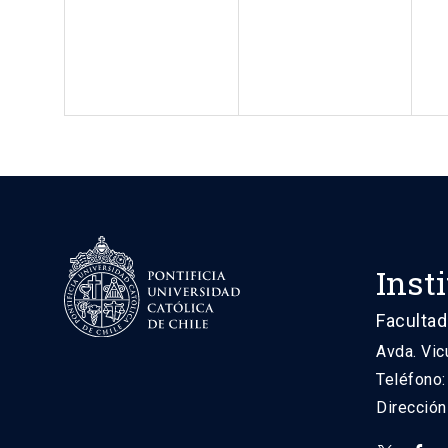
Inst
Facultad
Avda. Vic
Teléfono
Direcció