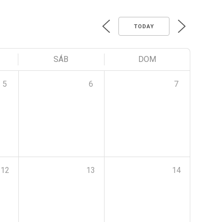
TODAY
SÁB
DOM
5
6
7
12
13
14