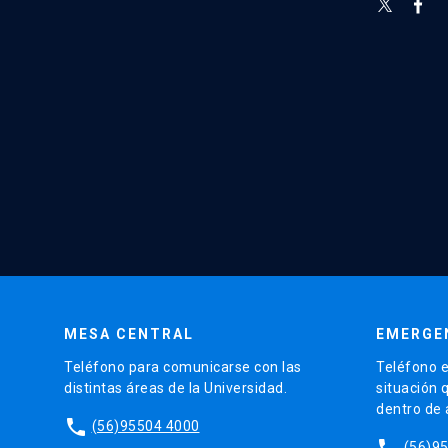
MESA CENTRAL
EMERGE
Teléfono para comunicarse con las
Teléfono e
distintas áreas de la Universidad.
situación 
dentro de
phone
(56)95504 4000
phone
(56)9