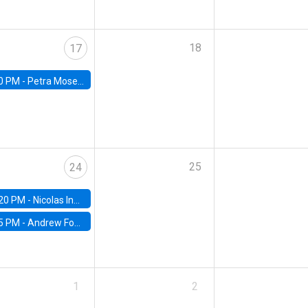
18
17
0 PM -
Petra Moser, NYU Stern
25
24
20 PM -
Nicolas Inostroza, Rotman School of Management, University of Toronto
5 PM -
Andrew Foster, Brown University
1
2