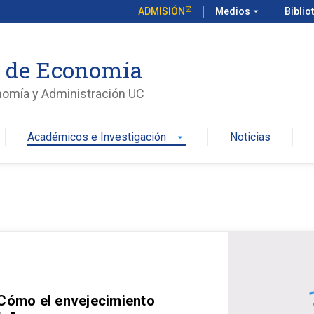
ADMISIÓN
Medios
arrow_drop_down
Biblio
o de Economía
nomía y Administración UC
Académicos e Investigación
Noticias
arrow_drop_down
 Cómo el envejecimiento