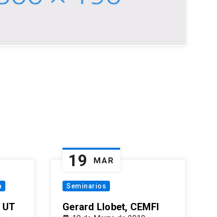
19
MAR
a
Seminarios
 UT
Gerard Llobet, CEMFI