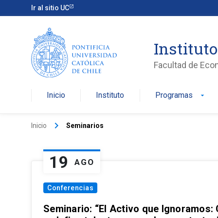
Ir al sitio UC
Institut
Facultad de Eco
Inicio
Instituto
Programas
arrow_drop_down
keyboard_arrow_right
Inicio
Seminarios
19
AGO
Conferencias
Seminario: “El Activo que Ignoramos: