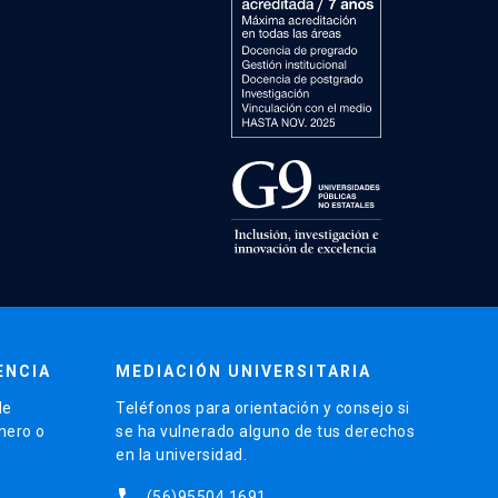
ENCIA
MEDIACIÓN UNIVERSITARIA
de
Teléfonos para orientación y consejo si
énero o
se ha vulnerado alguno de tus derechos
en la universidad.
phone
(56)95504 1691