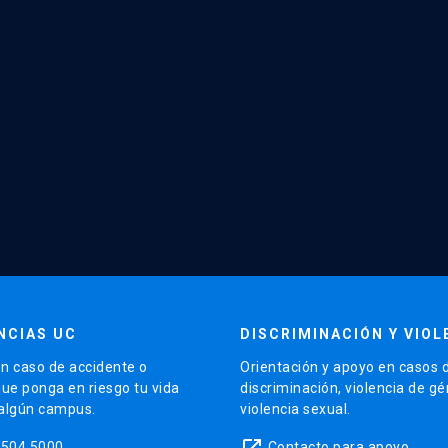
NCIAS UC
DISCRIMINACIÓN Y VIOL
n caso de accidente o
Orientación y apoyo en casos 
que ponga en riesgo tu vida
discriminación, violencia de g
 algún campus.
violencia sexual.
launch
5504 5000
Contacto para apoyo