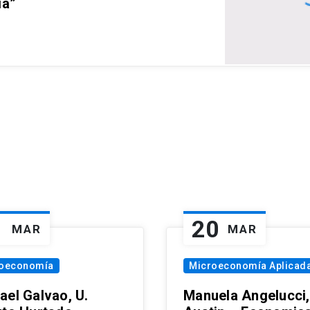
ia”
1
20
MAR
MAR
oeconomía
Microeconomía Aplicad
ael Galvao, U.
Manuela Angelucci,