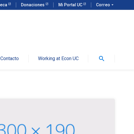
teca
Donaciones
Mi Portal UC
Correo
arrow_drop_down
search
Contacto
Working at Econ UC