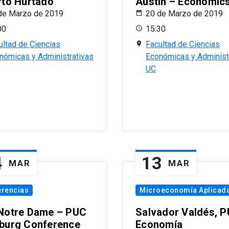
rto Hurtado
Austin – Economic
de Marzo de 2019
20 de Marzo de 2019
00
15:30
ultad de Ciencias
Facultad de Ciencias
nómicas y Administrativas
Económicas y Administ
UC
4
13
MAR
MAR
erencias
Microeconomía Aplicad
Notre Dame – PUC
Salvador Valdés, 
burg Conference
Economía