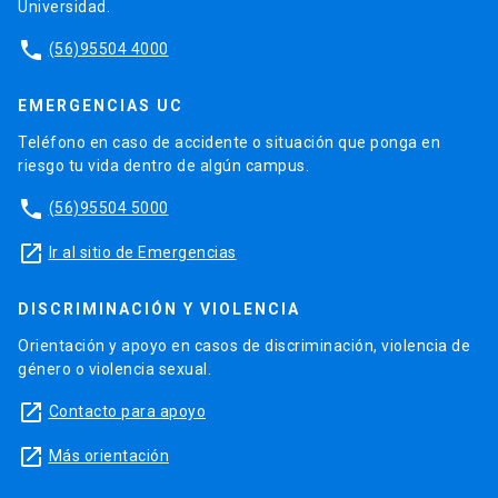
Universidad.
phone
(56)95504 4000
EMERGENCIAS UC
Teléfono en caso de accidente o situación que ponga en
riesgo tu vida dentro de algún campus.
phone
(56)95504 5000
launch
Ir al sitio de Emergencias
DISCRIMINACIÓN Y VIOLENCIA
Orientación y apoyo en casos de discriminación, violencia de
género o violencia sexual.
launch
Contacto para apoyo
launch
Más orientación