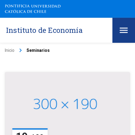
Instituto de Economía
keyboard_arrow_right
Inicio
Seminarios