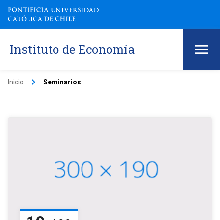
Instituto de Economía
keyboard_arrow_right
Inicio
Seminarios