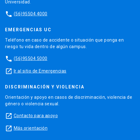
Universidad.
phone
(56)95504 4000
EMERGENCIAS UC
Teléfono en caso de accidente o situación que ponga en
riesgo tu vida dentro de algún campus.
phone
(56)95504 5000
launch
Ir al sitio de Emergencias
DISCRIMINACIÓN Y VIOLENCIA
Orientación y apoyo en casos de discriminación, violencia de
género o violencia sexual.
launch
Contacto para apoyo
launch
Más orientación