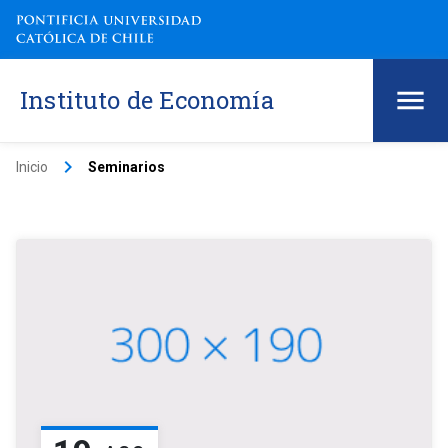
Instituto de Economía
keyboard_arrow_right
Inicio
Seminarios