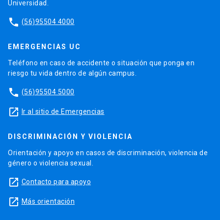
Universidad.
phone
(56)95504 4000
EMERGENCIAS UC
Teléfono en caso de accidente o situación que ponga en
riesgo tu vida dentro de algún campus.
phone
(56)95504 5000
launch
Ir al sitio de Emergencias
DISCRIMINACIÓN Y VIOLENCIA
Orientación y apoyo en casos de discriminación, violencia de
género o violencia sexual.
launch
Contacto para apoyo
launch
Más orientación