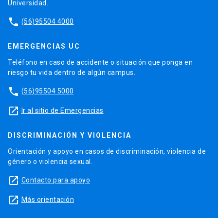
Universidad.
phone
(56)95504 4000
EMERGENCIAS UC
Teléfono en caso de accidente o situación que ponga en
riesgo tu vida dentro de algún campus.
phone
(56)95504 5000
launch
Ir al sitio de Emergencias
DISCRIMINACIÓN Y VIOLENCIA
Orientación y apoyo en casos de discriminación, violencia de
género o violencia sexual.
launch
Contacto para apoyo
launch
Más orientación