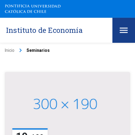
Instituto de Economía
keyboard_arrow_right
Inicio
Seminarios