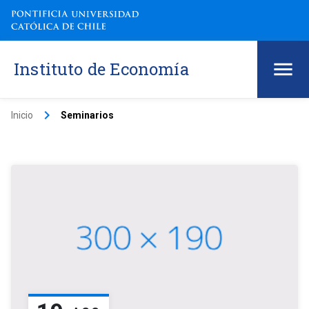
Instituto de Economía
keyboard_arrow_right
Inicio
Seminarios