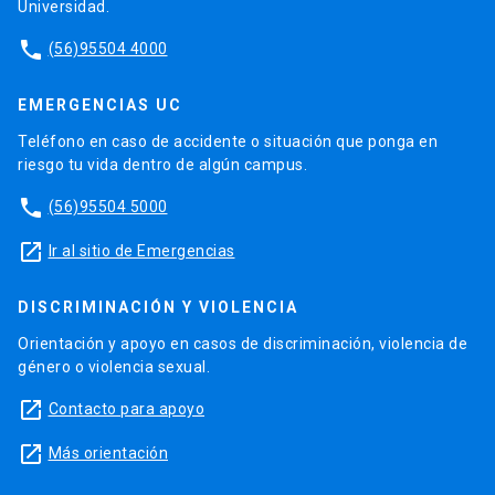
Universidad.
phone
(56)95504 4000
EMERGENCIAS UC
Teléfono en caso de accidente o situación que ponga en
riesgo tu vida dentro de algún campus.
phone
(56)95504 5000
launch
Ir al sitio de Emergencias
DISCRIMINACIÓN Y VIOLENCIA
Orientación y apoyo en casos de discriminación, violencia de
género o violencia sexual.
launch
Contacto para apoyo
launch
Más orientación