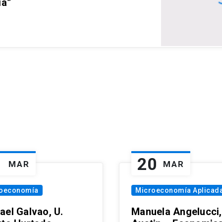
ia”
1
20
MAR
MAR
oeconomía
Microeconomía Aplicad
ael Galvao, U.
Manuela Angelucci,