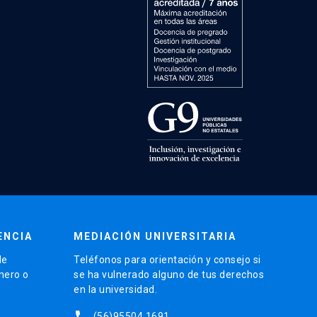
ENCIA
MEDIACIÓN UNIVERSITARIA
de
Teléfonos para orientación y consejo si
énero o
se ha vulnerado alguno de tus derechos
en la universidad.
phone
(56)95504 1691