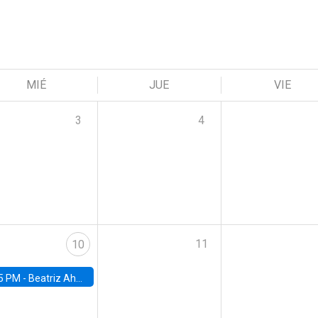
MIÉ
JUE
VIE
3
4
11
10
5 PM -
Beatriz Ahumada, PhD candidate, Universidad de Pittsburgh