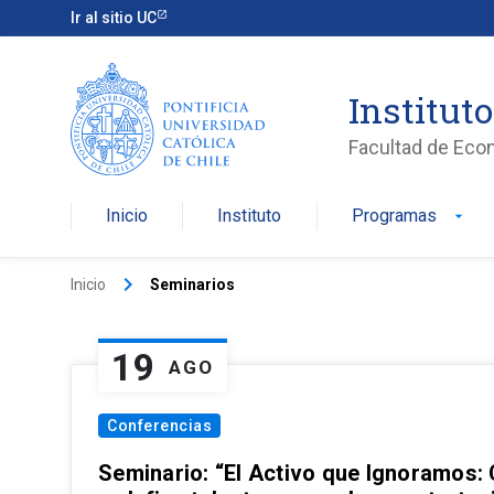
Ir al sitio UC
Institut
Facultad de Eco
Inicio
Instituto
Programas
arrow_drop_down
keyboard_arrow_right
Inicio
Seminarios
19
AGO
Conferencias
Seminario: “El Activo que Ignoramos: