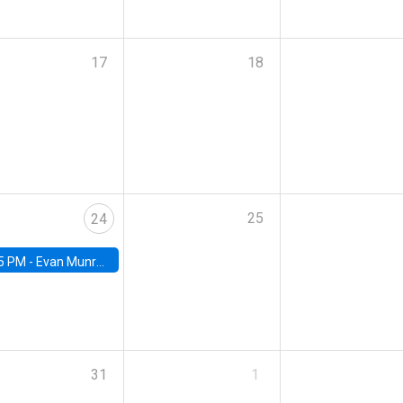
17
18
25
24
5 PM -
Evan Munro, Neyman Visiting Assistant Professor in the Department of Statistics at UC Berkeley
31
1