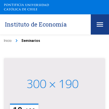
Instituto de Economía
keyboard_arrow_right
Inicio
Seminarios