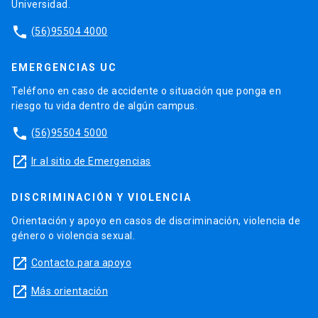
Universidad.
phone
(56)95504 4000
EMERGENCIAS UC
Teléfono en caso de accidente o situación que ponga en
riesgo tu vida dentro de algún campus.
phone
(56)95504 5000
launch
Ir al sitio de Emergencias
DISCRIMINACIÓN Y VIOLENCIA
Orientación y apoyo en casos de discriminación, violencia de
género o violencia sexual.
launch
Contacto para apoyo
launch
Más orientación