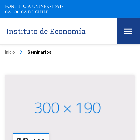
Instituto de Economía
keyboard_arrow_right
Inicio
Seminarios