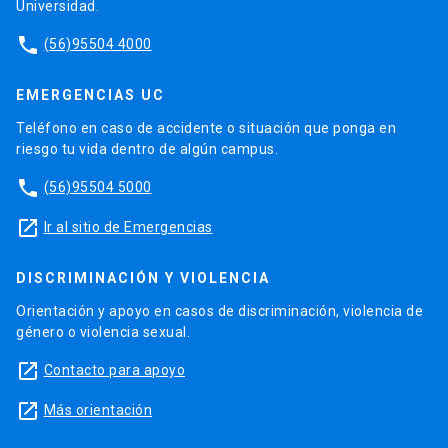
Universidad.
phone
(56)95504 4000
EMERGENCIAS UC
Teléfono en caso de accidente o situación que ponga en
riesgo tu vida dentro de algún campus.
phone
(56)95504 5000
launch
Ir al sitio de Emergencias
DISCRIMINACIÓN Y VIOLENCIA
Orientación y apoyo en casos de discriminación, violencia de
género o violencia sexual.
launch
Contacto para apoyo
launch
Más orientación