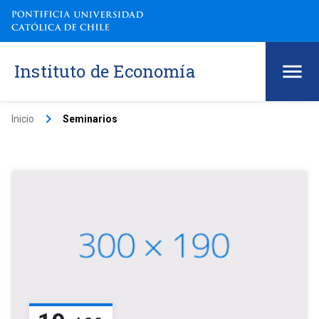
Instituto de Economía
keyboard_arrow_right
Inicio
Seminarios