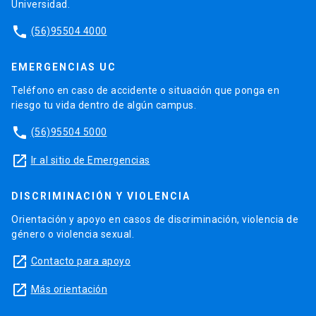
Universidad.
phone
(56)95504 4000
EMERGENCIAS UC
Teléfono en caso de accidente o situación que ponga en
riesgo tu vida dentro de algún campus.
phone
(56)95504 5000
launch
Ir al sitio de Emergencias
DISCRIMINACIÓN Y VIOLENCIA
Orientación y apoyo en casos de discriminación, violencia de
género o violencia sexual.
launch
Contacto para apoyo
launch
Más orientación