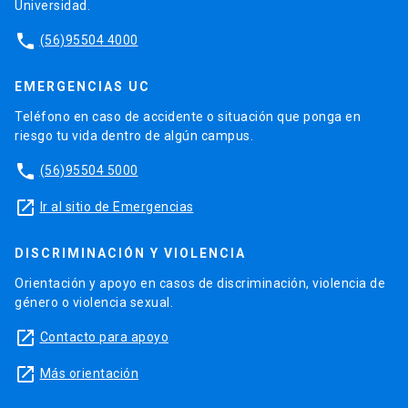
Universidad.
phone
(56)95504 4000
EMERGENCIAS UC
Teléfono en caso de accidente o situación que ponga en
riesgo tu vida dentro de algún campus.
phone
(56)95504 5000
launch
Ir al sitio de Emergencias
DISCRIMINACIÓN Y VIOLENCIA
Orientación y apoyo en casos de discriminación, violencia de
género o violencia sexual.
launch
Contacto para apoyo
launch
Más orientación