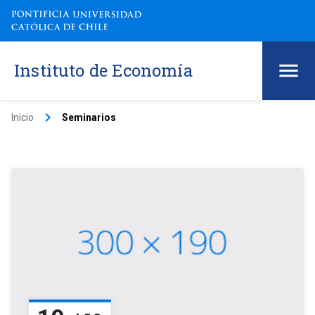
Instituto de Economía
keyboard_arrow_right
Inicio
Seminarios