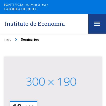
Instituto de Economía
keyboard_arrow_right
Inicio
Seminarios