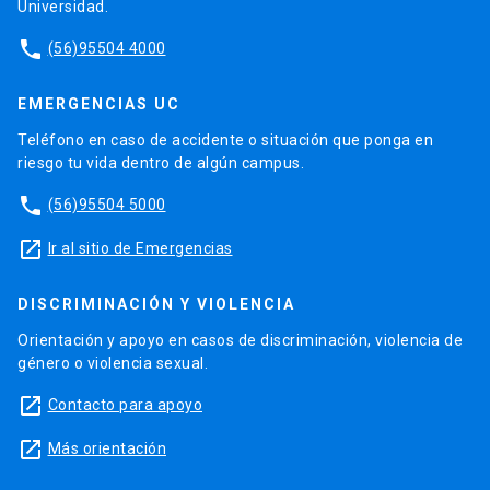
Universidad.
phone
(56)95504 4000
EMERGENCIAS UC
Teléfono en caso de accidente o situación que ponga en
riesgo tu vida dentro de algún campus.
phone
(56)95504 5000
launch
Ir al sitio de Emergencias
DISCRIMINACIÓN Y VIOLENCIA
Orientación y apoyo en casos de discriminación, violencia de
género o violencia sexual.
launch
Contacto para apoyo
launch
Más orientación