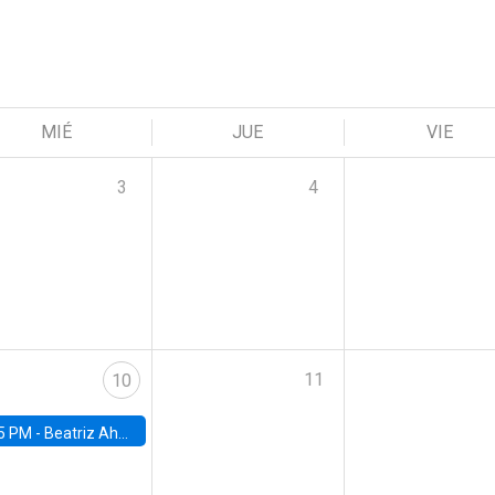
MIÉ
JUE
VIE
3
4
11
10
5 PM -
Beatriz Ahumada, PhD candidate, Universidad de Pittsburgh