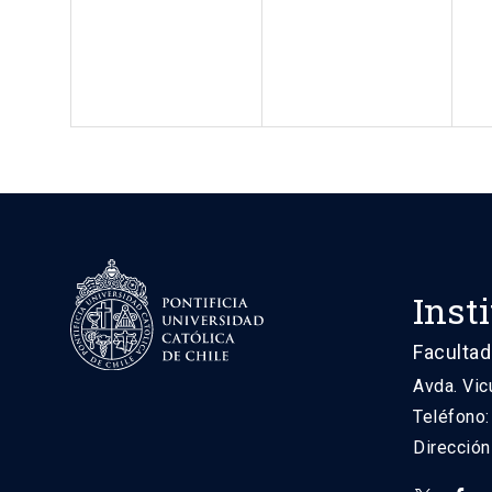
Inst
Facultad
Avda. Vic
Teléfono
Direcció