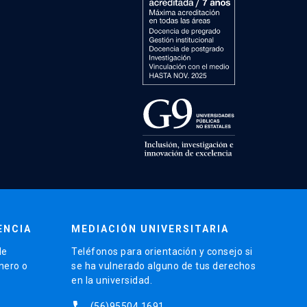
ENCIA
MEDIACIÓN UNIVERSITARIA
de
Teléfonos para orientación y consejo si
énero o
se ha vulnerado alguno de tus derechos
en la universidad.
phone
(56)95504 1691