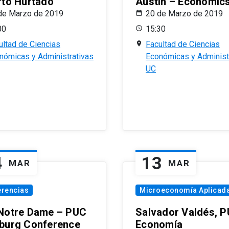
rto Hurtado
Austin – Economic
de Marzo de 2019
20 de Marzo de 2019
00
15:30
ultad de Ciencias
Facultad de Ciencias
nómicas y Administrativas
Económicas y Administ
UC
4
13
MAR
MAR
erencias
Microeconomía Aplicad
Notre Dame – PUC
Salvador Valdés, 
burg Conference
Economía