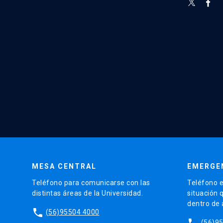
MESA CENTRAL
EMERGE
Teléfono para comunicarse con las
Teléfono e
distintas áreas de la Universidad.
situación 
dentro de
phone
(56)95504 4000
phone
(56)9