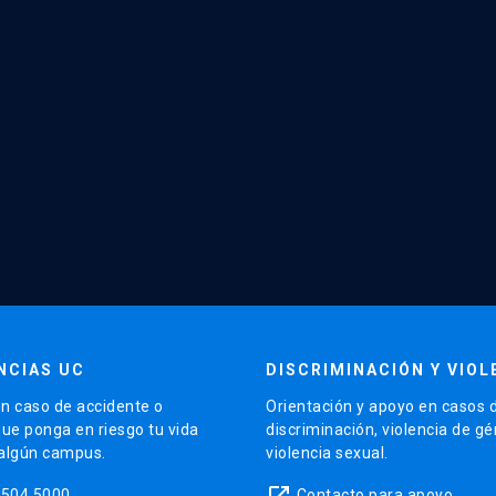
NCIAS UC
DISCRIMINACIÓN Y VIOL
n caso de accidente o
Orientación y apoyo en casos 
que ponga en riesgo tu vida
discriminación, violencia de g
 algún campus.
violencia sexual.
launch
5504 5000
Contacto para apoyo