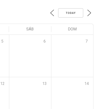
TODAY
SÁB
DOM
5
6
7
12
13
14