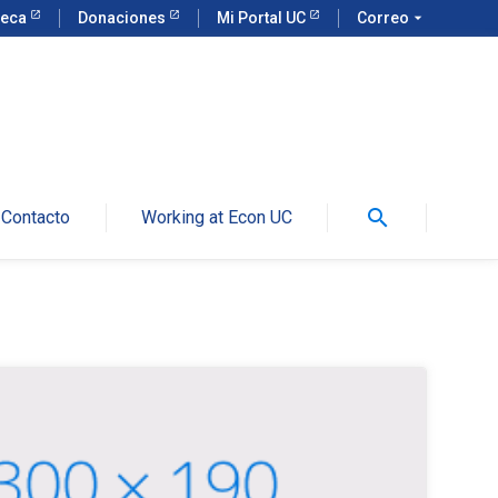
teca
Donaciones
Mi Portal UC
Correo
arrow_drop_down
search
Contacto
Working at Econ UC