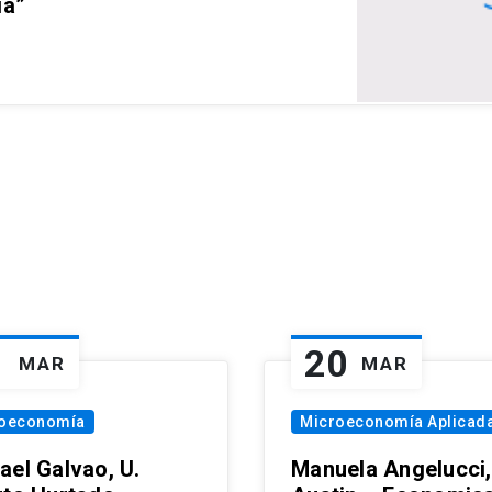
ia”
1
20
MAR
MAR
oeconomía
Microeconomía Aplicad
ael Galvao, U.
Manuela Angelucci,