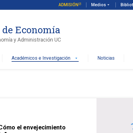
ADMISIÓN
Medios
arrow_drop_down
Biblio
o de Economía
nomía y Administración UC
Académicos e Investigación
Noticias
arrow_drop_down
 Cómo el envejecimiento