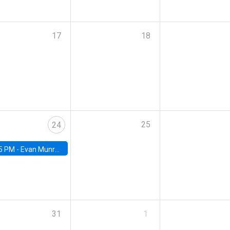
17
18
25
24
5 PM -
Evan Munro, Neyman Visiting Assistant Professor in the Department of Statistics at UC Berkeley
31
1