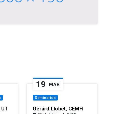
19
MAR
a
Seminarios
 UT
Gerard Llobet, CEMFI