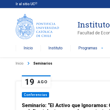
Ir al sitio UC
Institut
Facultad de Eco
Inicio
Instituto
Programas
arrow_drop_down
keyboard_arrow_right
Inicio
Seminarios
19
AGO
Conferencias
Seminario: “El Activo que Ignoramos: