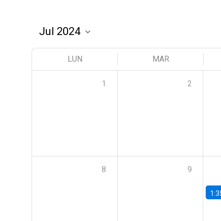
LUN
MAR
1
2
8
9
1:3