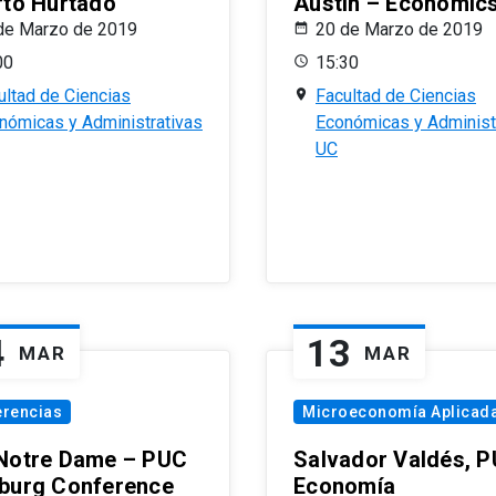
rto Hurtado
Austin – Economic
de Marzo de 2019
20 de Marzo de 2019
00
15:30
ultad de Ciencias
Facultad de Ciencias
nómicas y Administrativas
Económicas y Administ
UC
4
13
MAR
MAR
erencias
Microeconomía Aplicad
Notre Dame – PUC
Salvador Valdés, 
burg Conference
Economía