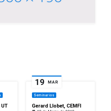
19
MAR
a
Seminarios
 UT
Gerard Llobet, CEMFI