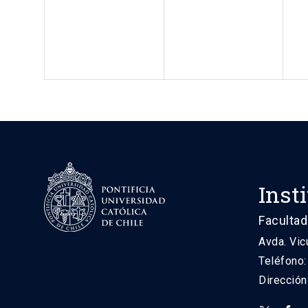
Inst
Facultad
Avda. Vic
Teléfono
Direcció