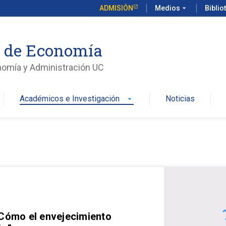
ADMISIÓN
Medios
arrow_drop_down
Biblio
o de Economía
nomía y Administración UC
Académicos e Investigación
Noticias
arrow_drop_down
 Cómo el envejecimiento