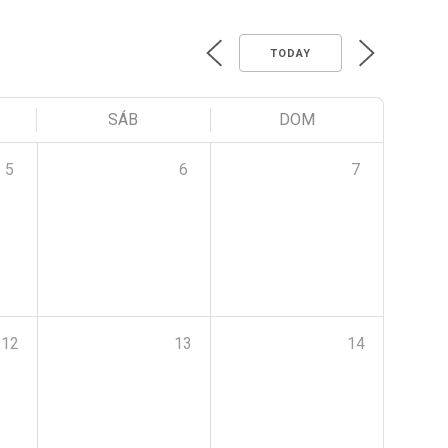
TODAY
SÁB
DOM
5
6
7
12
13
14