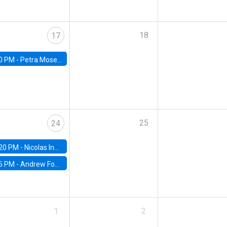
18
17
0 PM -
Petra Moser, NYU Stern
25
24
20 PM -
Nicolas Inostroza, Rotman School of Management, University of Toronto
5 PM -
Andrew Foster, Brown University
1
2