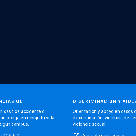
NCIAS UC
DISCRIMINACIÓN Y VIOL
n caso de accidente o
Orientación y apoyo en casos 
que ponga en riesgo tu vida
discriminación, violencia de g
 algún campus.
violencia sexual.
launch
5504 5000
Contacto para apoyo