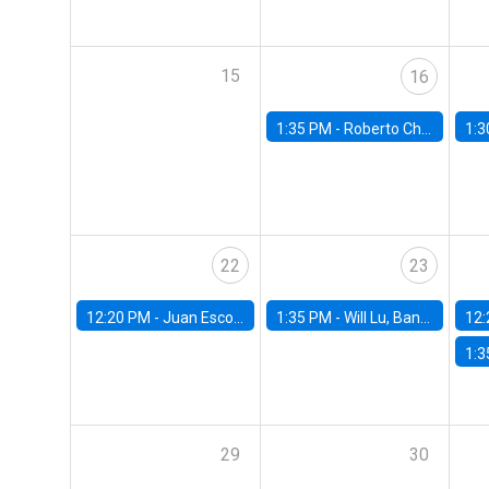
15
16
1:35 PM -
Roberto Chang, Rutgers University
1:3
22
23
12:20 PM -
Juan Escobar, Universidad de Chile
1:35 PM -
Will Lu, Banco Central de Chile
12:
1:3
29
30