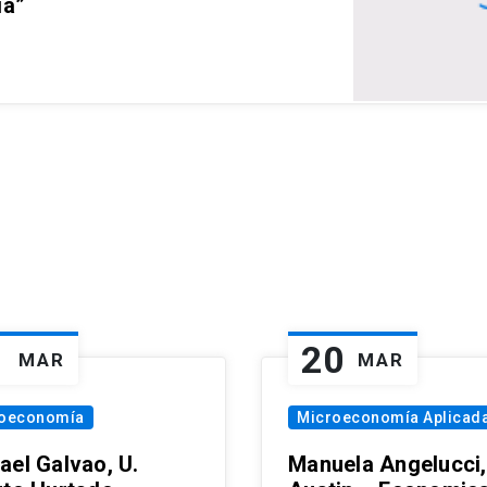
ia”
1
20
MAR
MAR
oeconomía
Microeconomía Aplicad
ael Galvao, U.
Manuela Angelucci,