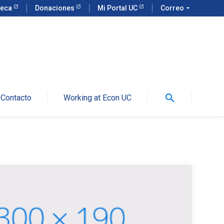
teca
Donaciones
Mi Portal UC
Correo
arrow_drop_down
search
Contacto
Working at Econ UC