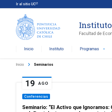
Ir al sitio UC
Institut
Facultad de Eco
Inicio
Instituto
Programas
arrow_drop_down
keyboard_arrow_right
Inicio
Seminarios
19
AGO
Conferencias
Seminario: “El Activo que Ignoramos: