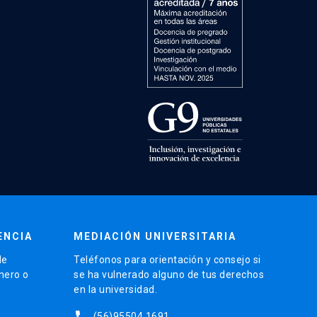
ENCIA
MEDIACIÓN UNIVERSITARIA
de
Teléfonos para orientación y consejo si
énero o
se ha vulnerado alguno de tus derechos
en la universidad.
phone
(56)95504 1691