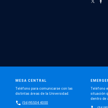
MESA CENTRAL
EMERGE
Teléfono para comunicarse con las
Teléfono e
distintas áreas de la Universidad.
situación 
dentro de
phone
(56)95504 4000
phone
(56)9