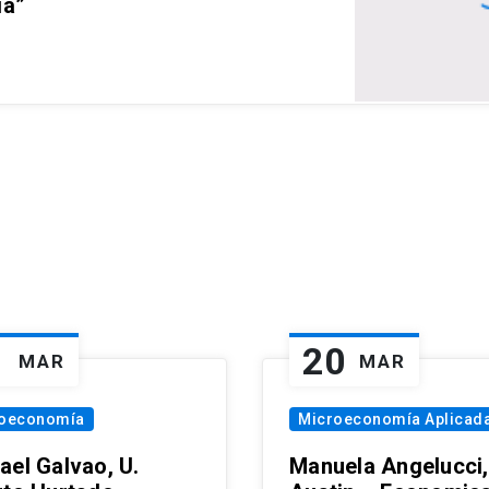
ia”
1
20
MAR
MAR
oeconomía
Microeconomía Aplicad
ael Galvao, U.
Manuela Angelucci,