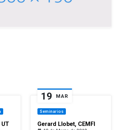
19
MAR
a
Seminarios
 UT
Gerard Llobet, CEMFI