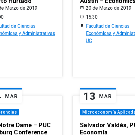
rto Hurtado
Austin – Economic
de Marzo de 2019
20 de Marzo de 2019
00
15:30
ultad de Ciencias
Facultad de Ciencias
nómicas y Administrativas
Económicas y Administ
UC
4
13
MAR
MAR
erencias
Microeconomía Aplicad
Notre Dame – PUC
Salvador Valdés, 
burg Conference
Economía