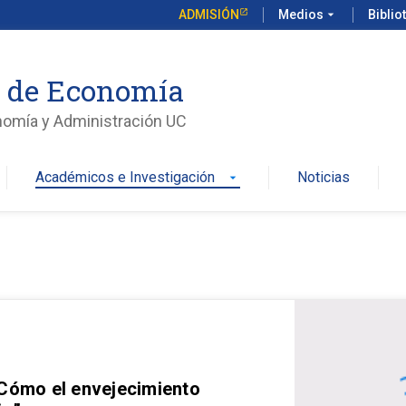
ADMISIÓN
Medios
arrow_drop_down
Biblio
o de Economía
nomía y Administración UC
Académicos e Investigación
Noticias
arrow_drop_down
 Cómo el envejecimiento