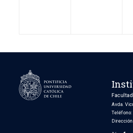
Inst
Facultad
Avda. Vic
Teléfono
Direcció