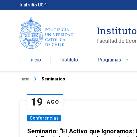
Ir al sitio UC
Institut
Facultad de Eco
Inicio
Instituto
Programas
arrow_drop_down
keyboard_arrow_right
Inicio
Seminarios
19
AGO
Conferencias
Seminario: “El Activo que Ignoramos: