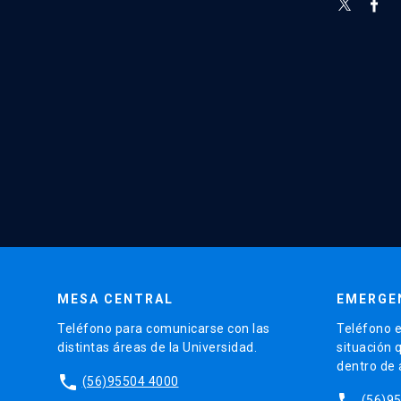
MESA CENTRAL
EMERGE
Teléfono para comunicarse con las
Teléfono e
distintas áreas de la Universidad.
situación 
dentro de
phone
(56)95504 4000
phone
(56)9