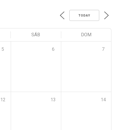
TODAY
SÁB
DOM
5
6
7
12
13
14