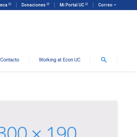
teca
Donaciones
Mi Portal UC
Correo
arrow_drop_down
search
Contacto
Working at Econ UC