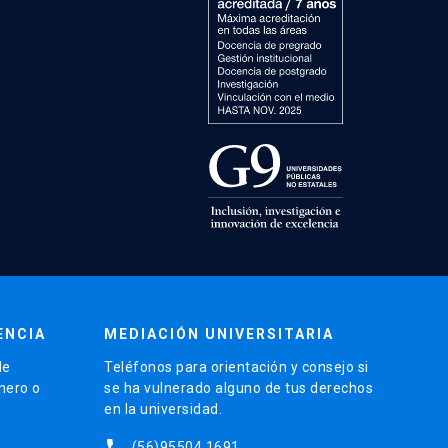
ENCIA
MEDIACIÓN UNIVERSITARIA
de
Teléfonos para orientación y consejo si
énero o
se ha vulnerado alguno de tus derechos
en la universidad.
phone
(56)95504 1691