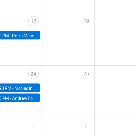
18
17
0 PM -
Petra Moser, NYU Stern
25
24
20 PM -
Nicolas Inostroza, Rotman School of Management, University of Toronto
5 PM -
Andrew Foster, Brown University
1
2