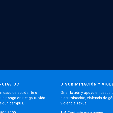
NCIAS UC
DISCRIMINACIÓN Y VIOL
n caso de accidente o
Orientación y apoyo en casos 
que ponga en riesgo tu vida
discriminación, violencia de g
 algún campus.
violencia sexual.
launch
5504 5000
Contacto para apoyo