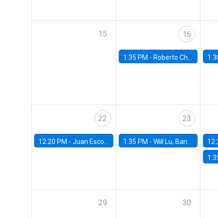
15
16
1:35 PM -
Roberto Chang, Rutgers University
1:3
22
23
12:20 PM -
Juan Escobar, Universidad de Chile
1:35 PM -
Will Lu, Banco Central de Chile
12:
1:3
29
30