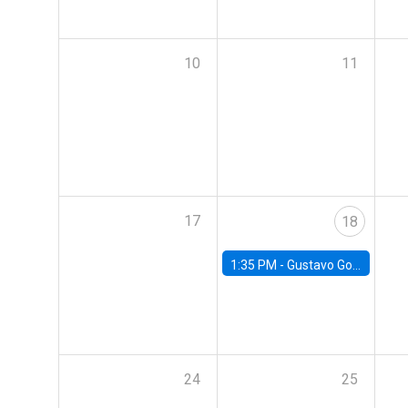
10
11
17
18
1:35 PM -
Gustavo González, Banco Central de Chile
24
25