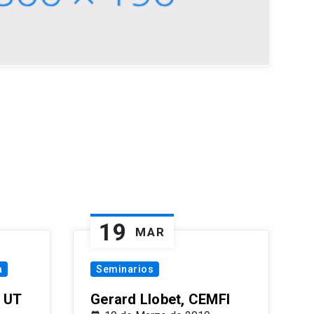
19
MAR
a
Seminarios
 UT
Gerard Llobet, CEMFI