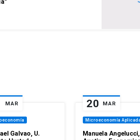
ia”
1
20
MAR
MAR
oeconomía
Microeconomía Aplicad
ael Galvao, U.
Manuela Angelucci,