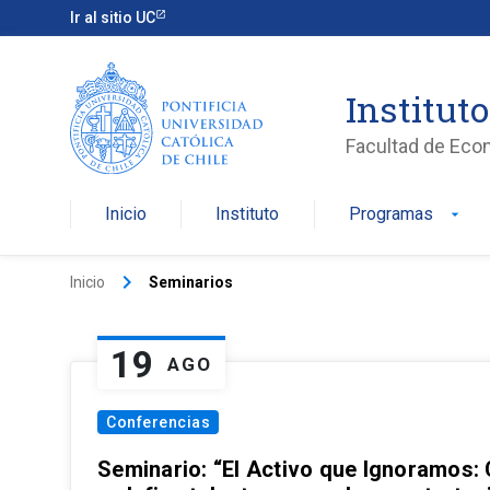
Ir al sitio UC
Institut
Facultad de Eco
Inicio
Instituto
Programas
arrow_drop_down
keyboard_arrow_right
Inicio
Seminarios
19
AGO
Conferencias
Seminario: “El Activo que Ignoramos: