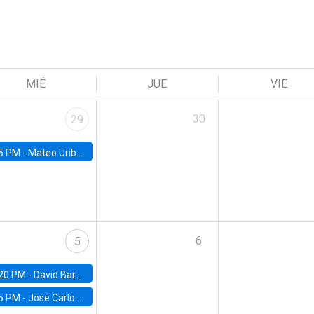
MIÉ
JUE
VIE
30
29
5 PM -
Mateo Uribe-Castro, Universidad de los Andes (Colombia)
6
5
20 PM -
David Bardey, Universidad de los Andes - CEDE
5 PM -
Jose Carlo Bermudez, UC (ME) & World Bank