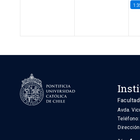
1:3
Inst
Facultad
Avda. Vic
Teléfono
Direcció