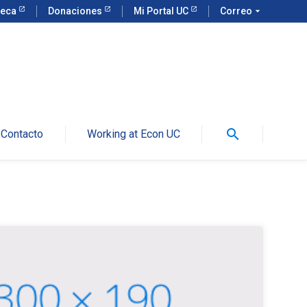
teca
Donaciones
Mi Portal UC
Correo
arrow_drop_down
search
Contacto
Working at Econ UC