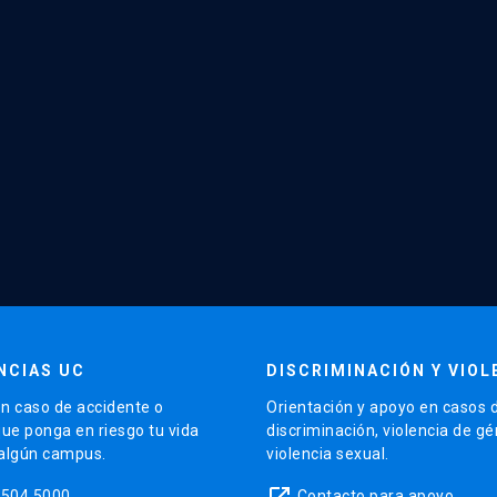
NCIAS UC
DISCRIMINACIÓN Y VIOL
n caso de accidente o
Orientación y apoyo en casos 
que ponga en riesgo tu vida
discriminación, violencia de g
 algún campus.
violencia sexual.
launch
5504 5000
Contacto para apoyo