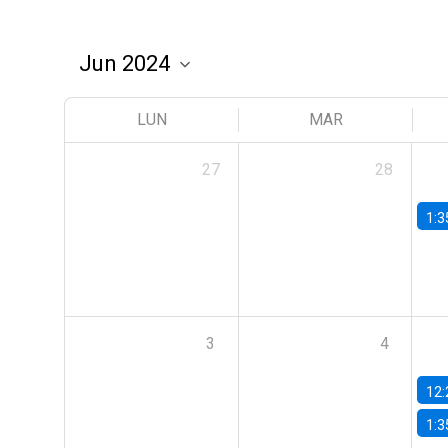
LUN
MAR
27
28
1:3
3
4
12:
1:3