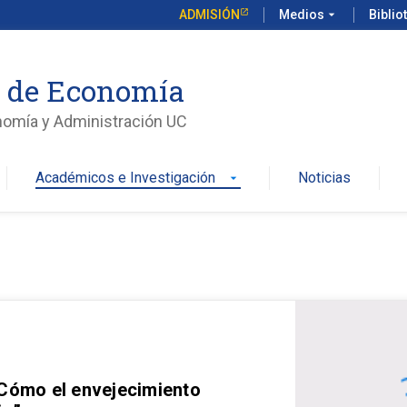
ADMISIÓN
Medios
arrow_drop_down
Biblio
o de Economía
nomía y Administración UC
Académicos e Investigación
Noticias
arrow_drop_down
 Cómo el envejecimiento