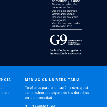
ENCIA
MEDIACIÓN UNIVERSITARIA
de
Teléfonos para orientación y consejo si
énero o
se ha vulnerado alguno de tus derechos
en la universidad.
phone
(56)95504 1691