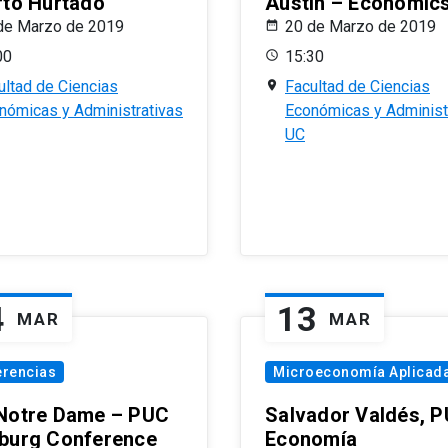
rto Hurtado
Austin – Economic
de Marzo de 2019
20 de Marzo de 2019
00
15:30
ultad de Ciencias
Facultad de Ciencias
nómicas y Administrativas
Económicas y Administ
UC
4
13
MAR
MAR
erencias
Microeconomía Aplicad
Notre Dame – PUC
Salvador Valdés, 
burg Conference
Economía