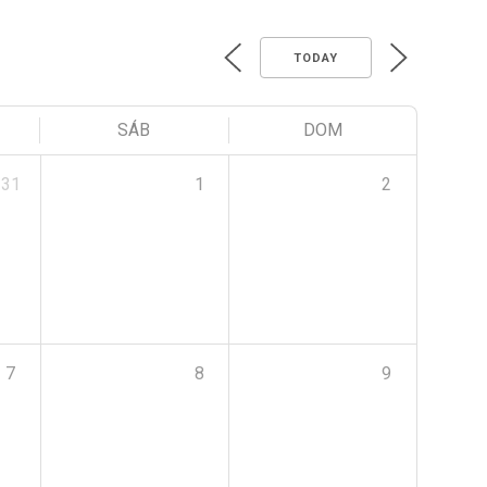
TODAY
SÁB
DOM
31
1
2
7
8
9