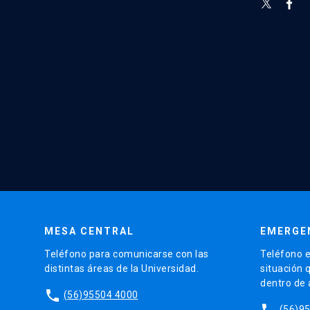
MESA CENTRAL
EMERGE
Teléfono para comunicarse con las
Teléfono e
distintas áreas de la Universidad.
situación 
dentro de
phone
(56)95504 4000
phone
(56)9