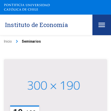
Instituto de Economía
keyboard_arrow_right
Inicio
Seminarios