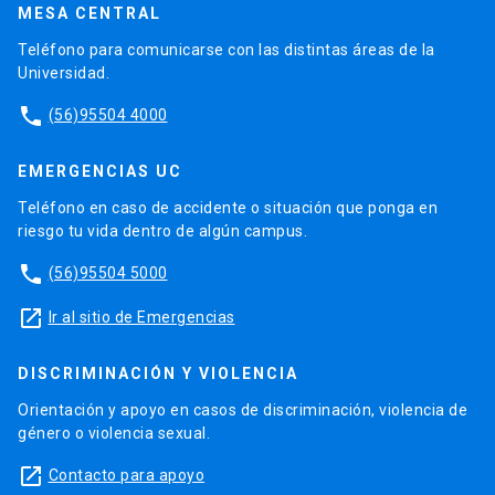
MESA CENTRAL
Teléfono para comunicarse con las distintas áreas de la
Universidad.
phone
(56)95504 4000
EMERGENCIAS UC
Teléfono en caso de accidente o situación que ponga en
riesgo tu vida dentro de algún campus.
phone
(56)95504 5000
launch
Ir al sitio de Emergencias
DISCRIMINACIÓN Y VIOLENCIA
Orientación y apoyo en casos de discriminación, violencia de
género o violencia sexual.
launch
Contacto para apoyo