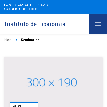
Instituto de Economía
keyboard_arrow_right
Inicio
Seminarios