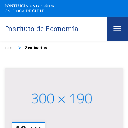
Instituto de Economía
keyboard_arrow_right
Inicio
Seminarios