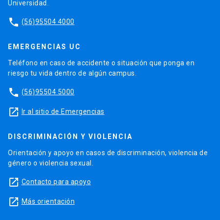
Universidad.
phone
(56)95504 4000
EMERGENCIAS UC
Teléfono en caso de accidente o situación que ponga en
riesgo tu vida dentro de algún campus.
phone
(56)95504 5000
launch
Ir al sitio de Emergencias
DISCRIMINACIÓN Y VIOLENCIA
Orientación y apoyo en casos de discriminación, violencia de
género o violencia sexual.
launch
Contacto para apoyo
launch
Más orientación