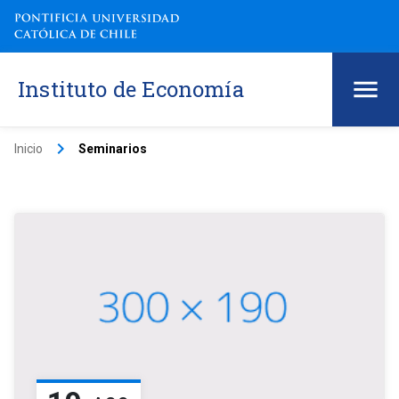
Instituto de Economía
keyboard_arrow_right
Inicio
Seminarios