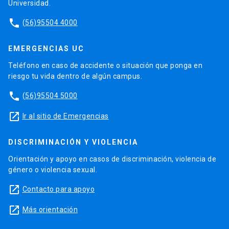
Universidad.
phone
(56)95504 4000
EMERGENCIAS UC
Teléfono en caso de accidente o situación que ponga en
riesgo tu vida dentro de algún campus.
phone
(56)95504 5000
launch
Ir al sitio de Emergencias
DISCRIMINACIÓN Y VIOLENCIA
Orientación y apoyo en casos de discriminación, violencia de
género o violencia sexual.
launch
Contacto para apoyo
launch
Más orientación