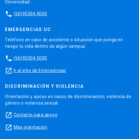
Universidad.
phone
(56)95504 4000
EMERGENCIAS UC
Teléfono en caso de accidente o situación que ponga en
riesgo tu vida dentro de algún campus.
phone
(56)95504 5000
launch
Ir al sitio de Emergencias
DISCRIMINACIÓN Y VIOLENCIA
Orientación y apoyo en casos de discriminación, violencia de
género o violencia sexual.
launch
Contacto para apoyo
launch
Más orientación