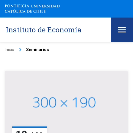
Instituto de Economía
keyboard_arrow_right
Inicio
Seminarios