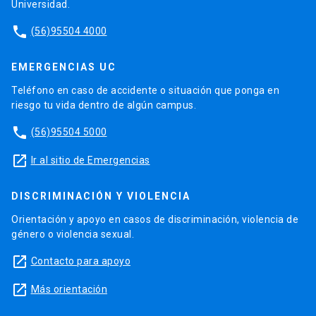
Universidad.
phone
(56)95504 4000
EMERGENCIAS UC
Teléfono en caso de accidente o situación que ponga en
riesgo tu vida dentro de algún campus.
phone
(56)95504 5000
launch
Ir al sitio de Emergencias
DISCRIMINACIÓN Y VIOLENCIA
Orientación y apoyo en casos de discriminación, violencia de
género o violencia sexual.
launch
Contacto para apoyo
launch
Más orientación