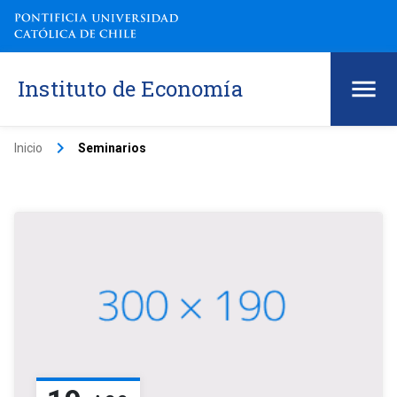
Instituto de Economía
keyboard_arrow_right
Inicio
Seminarios