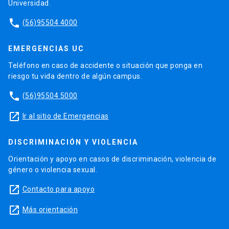
Universidad.
phone
(56)95504 4000
EMERGENCIAS UC
Teléfono en caso de accidente o situación que ponga en
riesgo tu vida dentro de algún campus.
phone
(56)95504 5000
launch
Ir al sitio de Emergencias
DISCRIMINACIÓN Y VIOLENCIA
Orientación y apoyo en casos de discriminación, violencia de
género o violencia sexual.
launch
Contacto para apoyo
launch
Más orientación