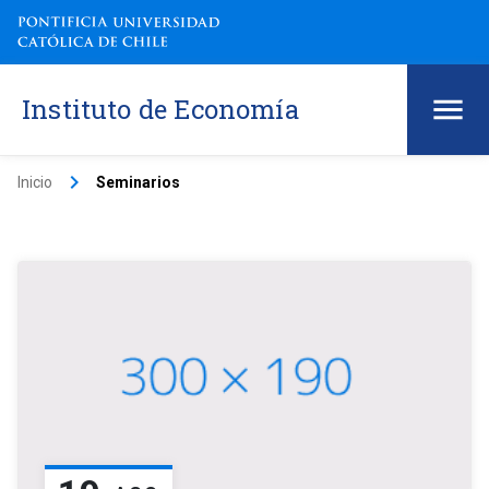
Instituto de Economía
keyboard_arrow_right
Inicio
Seminarios