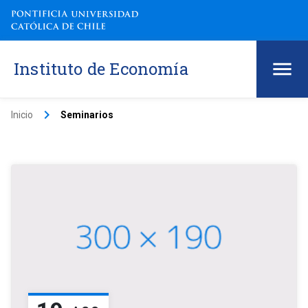
Instituto de Economía
keyboard_arrow_right
Inicio
Seminarios