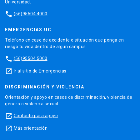
Universidad.
phone
(56)95504 4000
EMERGENCIAS UC
Teléfono en caso de accidente o situación que ponga en
riesgo tu vida dentro de algún campus.
phone
(56)95504 5000
launch
Ir al sitio de Emergencias
DISCRIMINACIÓN Y VIOLENCIA
Orientación y apoyo en casos de discriminación, violencia de
género o violencia sexual.
launch
Contacto para apoyo
launch
Más orientación