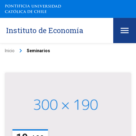
Instituto de Economía
keyboard_arrow_right
Inicio
Seminarios