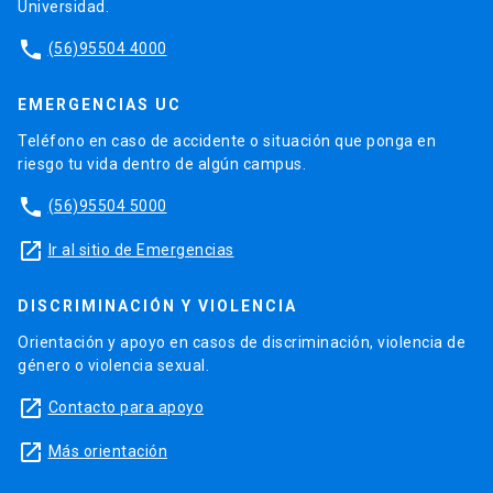
Universidad.
phone
(56)95504 4000
EMERGENCIAS UC
Teléfono en caso de accidente o situación que ponga en
riesgo tu vida dentro de algún campus.
phone
(56)95504 5000
launch
Ir al sitio de Emergencias
DISCRIMINACIÓN Y VIOLENCIA
Orientación y apoyo en casos de discriminación, violencia de
género o violencia sexual.
launch
Contacto para apoyo
launch
Más orientación