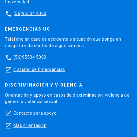
Universidad.
phone
(56)95504 4000
EMERGENCIAS UC
Teléfono en caso de accidente o situación que ponga en
riesgo tu vida dentro de algún campus.
phone
(56)95504 5000
launch
Ir al sitio de Emergencias
DISCRIMINACIÓN Y VIOLENCIA
Orientación y apoyo en casos de discriminación, violencia de
género o violencia sexual.
launch
Contacto para apoyo
launch
Más orientación