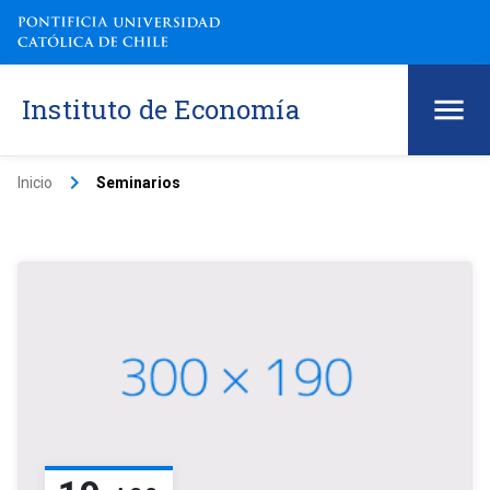
Instituto de Economía
keyboard_arrow_right
Inicio
Seminarios