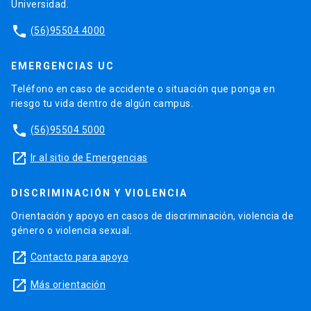
Universidad.
phone
(56)95504 4000
EMERGENCIAS UC
Teléfono en caso de accidente o situación que ponga en
riesgo tu vida dentro de algún campus.
phone
(56)95504 5000
launch
Ir al sitio de Emergencias
DISCRIMINACIÓN Y VIOLENCIA
Orientación y apoyo en casos de discriminación, violencia de
género o violencia sexual.
launch
Contacto para apoyo
launch
Más orientación