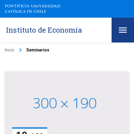
Instituto de Economía
keyboard_arrow_right
Inicio
Seminarios