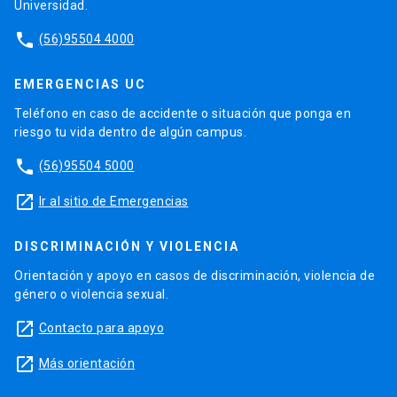
Universidad.
phone
(56)95504 4000
EMERGENCIAS UC
Teléfono en caso de accidente o situación que ponga en
riesgo tu vida dentro de algún campus.
phone
(56)95504 5000
launch
Ir al sitio de Emergencias
DISCRIMINACIÓN Y VIOLENCIA
Orientación y apoyo en casos de discriminación, violencia de
género o violencia sexual.
launch
Contacto para apoyo
launch
Más orientación