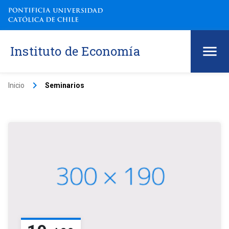
Instituto de Economía
keyboard_arrow_right
Inicio
Seminarios