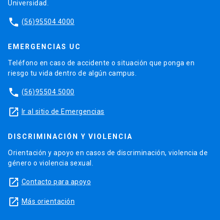
Universidad.
phone
(56)95504 4000
EMERGENCIAS UC
Teléfono en caso de accidente o situación que ponga en
riesgo tu vida dentro de algún campus.
phone
(56)95504 5000
launch
Ir al sitio de Emergencias
DISCRIMINACIÓN Y VIOLENCIA
Orientación y apoyo en casos de discriminación, violencia de
género o violencia sexual.
launch
Contacto para apoyo
launch
Más orientación