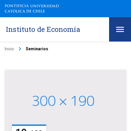
Instituto de Economía
keyboard_arrow_right
Inicio
Seminarios