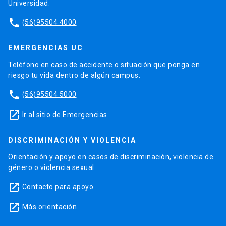
Universidad.
phone
(56)95504 4000
EMERGENCIAS UC
Teléfono en caso de accidente o situación que ponga en
riesgo tu vida dentro de algún campus.
phone
(56)95504 5000
launch
Ir al sitio de Emergencias
DISCRIMINACIÓN Y VIOLENCIA
Orientación y apoyo en casos de discriminación, violencia de
género o violencia sexual.
launch
Contacto para apoyo
launch
Más orientación