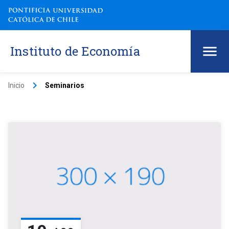
Instituto de Economía
keyboard_arrow_right
Inicio
Seminarios