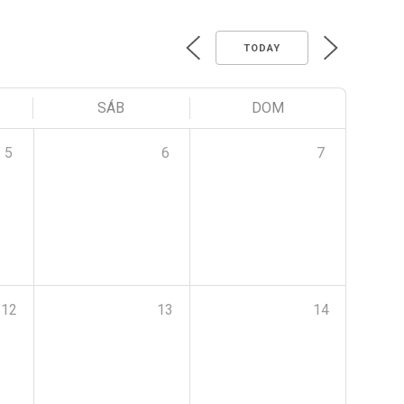
TODAY
SÁB
DOM
5
6
7
12
13
14