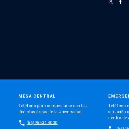
MESA CENTRAL
EMERGE
Teléfono para comunicarse con las
Teléfono e
distintas áreas de la Universidad.
situación 
dentro de
phone
(56)95504 4000
phone
(56)9