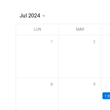
LUN
MAR
1
2
8
9
1:3