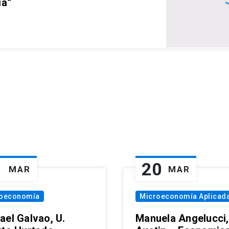
ia”
1
20
MAR
MAR
oeconomía
Microeconomía Aplicad
ael Galvao, U.
Manuela Angelucci,