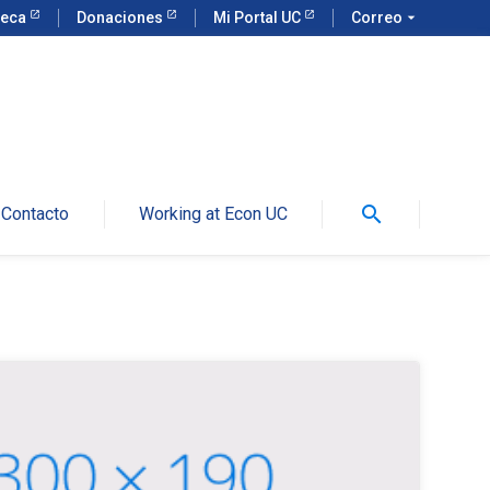
teca
Donaciones
Mi Portal UC
Correo
arrow_drop_down
search
Contacto
Working at Econ UC