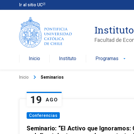
Ir al sitio UC
Institut
Facultad de Eco
Inicio
Instituto
Programas
arrow_drop_down
keyboard_arrow_right
Inicio
Seminarios
19
AGO
Conferencias
Seminario: “El Activo que Ignoramos: