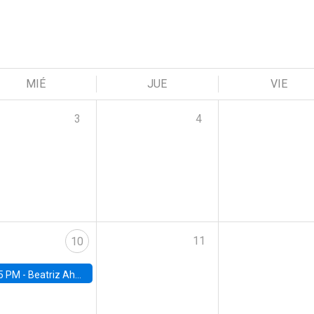
MIÉ
JUE
VIE
3
4
11
10
5 PM -
Beatriz Ahumada, PhD candidate, Universidad de Pittsburgh