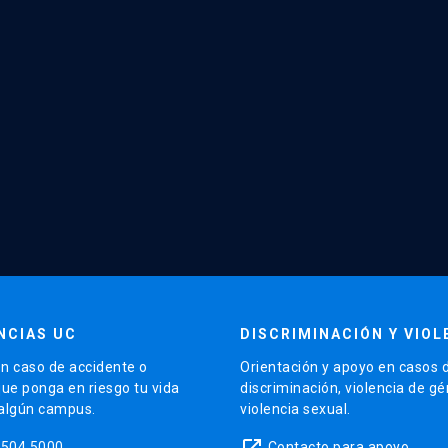
NCIAS UC
DISCRIMINACIÓN Y VIOL
n caso de accidente o
Orientación y apoyo en casos 
que ponga en riesgo tu vida
discriminación, violencia de g
 algún campus.
violencia sexual.
launch
5504 5000
Contacto para apoyo