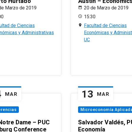
rto Hurtado
Austin – Economic
de Marzo de 2019
20 de Marzo de 2019
00
15:30
ultad de Ciencias
Facultad de Ciencias
nómicas y Administrativas
Económicas y Administ
UC
4
13
MAR
MAR
erencias
Microeconomía Aplicad
Notre Dame – PUC
Salvador Valdés, 
burg Conference
Economía