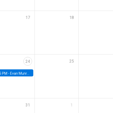
17
18
25
24
5 PM -
Evan Munro, Neyman Visiting Assistant Professor in the Department of Statistics at UC Berkeley
31
1