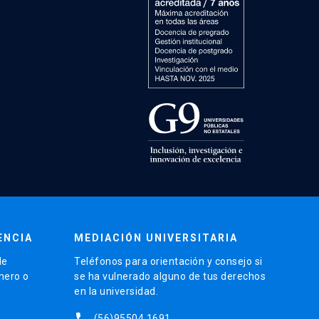
ENCIA
MEDIACIÓN UNIVERSITARIA
de
Teléfonos para orientación y consejo si
énero o
se ha vulnerado alguno de tus derechos
en la universidad.
phone
(56)95504 1691