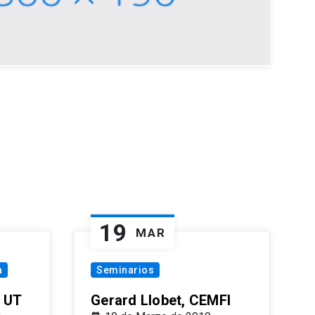
19
MAR
a
Seminarios
 UT
Gerard Llobet, CEMFI