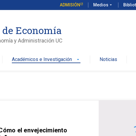
ADMISIÓN
Medios
arrow_drop_down
Biblio
o de Economía
nomía y Administración UC
Académicos e Investigación
Noticias
arrow_drop_down
 Cómo el envejecimiento