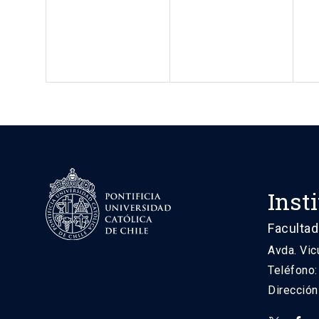
Inst
Facultad
Avda. Vic
Teléfono
Direcció