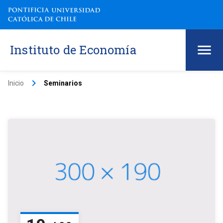
Instituto de Economía
keyboard_arrow_right
Inicio
Seminarios