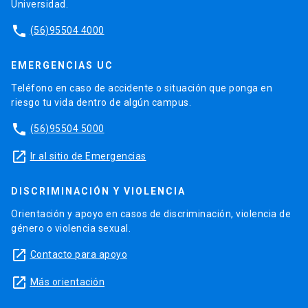
Universidad.
phone
(56)95504 4000
EMERGENCIAS UC
Teléfono en caso de accidente o situación que ponga en
riesgo tu vida dentro de algún campus.
phone
(56)95504 5000
launch
Ir al sitio de Emergencias
DISCRIMINACIÓN Y VIOLENCIA
Orientación y apoyo en casos de discriminación, violencia de
género o violencia sexual.
launch
Contacto para apoyo
launch
Más orientación