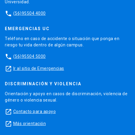
Universidad.
phone
(56)95504 4000
EMERGENCIAS UC
Teléfono en caso de accidente o situación que ponga en
riesgo tu vida dentro de algún campus.
phone
(56)95504 5000
launch
Ir al sitio de Emergencias
DISCRIMINACIÓN Y VIOLENCIA
Orientación y apoyo en casos de discriminación, violencia de
género o violencia sexual.
launch
Contacto para apoyo
launch
Más orientación