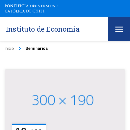
Instituto de Economía
keyboard_arrow_right
Inicio
Seminarios