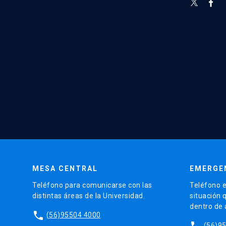
MESA CENTRAL
EMERGE
Teléfono para comunicarse con las
Teléfono e
distintas áreas de la Universidad.
situación 
dentro de
phone
(56)95504 4000
phone
(56)9