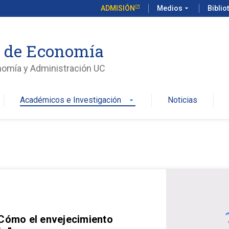
ADMISIÓN
Medios
arrow_drop_down
Biblio
o de Economía
nomía y Administración UC
Académicos e Investigación
Noticias
arrow_drop_down
 Cómo el envejecimiento