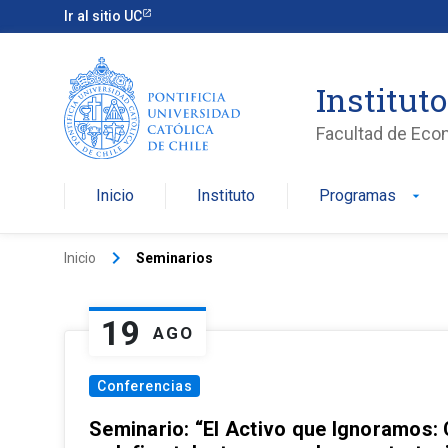
Ir al sitio UC
Institut
Facultad de Eco
Inicio
Instituto
Programas
arrow_drop_down
keyboard_arrow_right
Inicio
Seminarios
19
AGO
Conferencias
Seminario: “El Activo que Ignoramos: