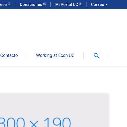
teca
Donaciones
Mi Portal UC
Correo
arrow_drop_down
search
Contacto
Working at Econ UC