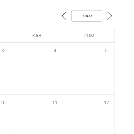
TODAY
SÁB
DOM
3
4
5
10
11
12