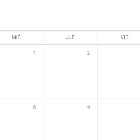
MIÉ
JUE
VIE
1
2
8
9