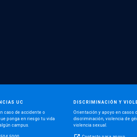
NCIAS UC
DISCRIMINACIÓN Y VIOL
n caso de accidente o
Orientación y apoyo en casos 
que ponga en riesgo tu vida
discriminación, violencia de g
 algún campus.
violencia sexual.
launch
5504 5000
Contacto para apoyo