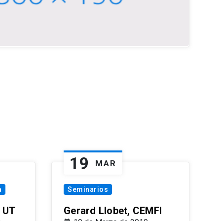
19
MAR
a
Seminarios
 UT
Gerard Llobet, CEMFI