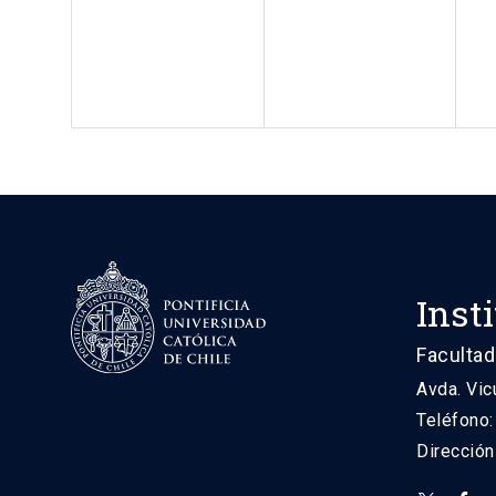
Inst
Facultad
Avda. Vic
Teléfono
Direcció