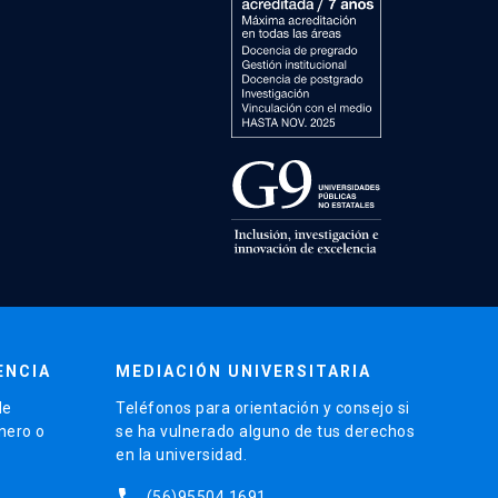
ENCIA
MEDIACIÓN UNIVERSITARIA
de
Teléfonos para orientación y consejo si
énero o
se ha vulnerado alguno de tus derechos
en la universidad.
phone
(56)95504 1691