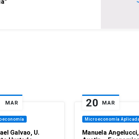
ia”
1
20
MAR
MAR
oeconomía
Microeconomía Aplicad
ael Galvao, U.
Manuela Angelucci,