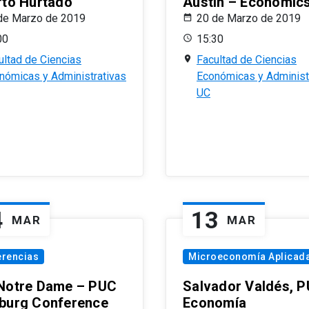
rto Hurtado
Austin – Economic
de Marzo de 2019
20 de Marzo de 2019
00
15:30
ultad de Ciencias
Facultad de Ciencias
nómicas y Administrativas
Económicas y Administ
UC
4
13
MAR
MAR
erencias
Microeconomía Aplicad
Notre Dame – PUC
Salvador Valdés, 
burg Conference
Economía