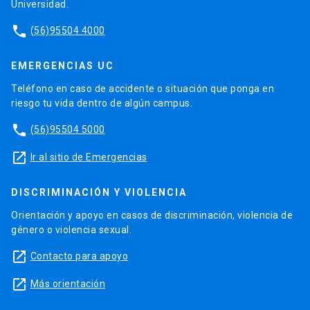
Universidad.
phone
(56)95504 4000
EMERGENCIAS UC
Teléfono en caso de accidente o situación que ponga en
riesgo tu vida dentro de algún campus.
phone
(56)95504 5000
launch
Ir al sitio de Emergencias
DISCRIMINACIÓN Y VIOLENCIA
Orientación y apoyo en casos de discriminación, violencia de
género o violencia sexual.
launch
Contacto para apoyo
launch
Más orientación