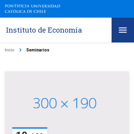
Instituto de Economía
keyboard_arrow_right
Inicio
Seminarios