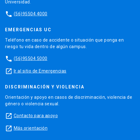
Universidad.
phone
(56)95504 4000
EMERGENCIAS UC
Teléfono en caso de accidente o situación que ponga en
riesgo tu vida dentro de algún campus.
phone
(56)95504 5000
launch
Ir al sitio de Emergencias
DISCRIMINACIÓN Y VIOLENCIA
Orientación y apoyo en casos de discriminación, violencia de
género o violencia sexual.
launch
Contacto para apoyo
launch
Más orientación