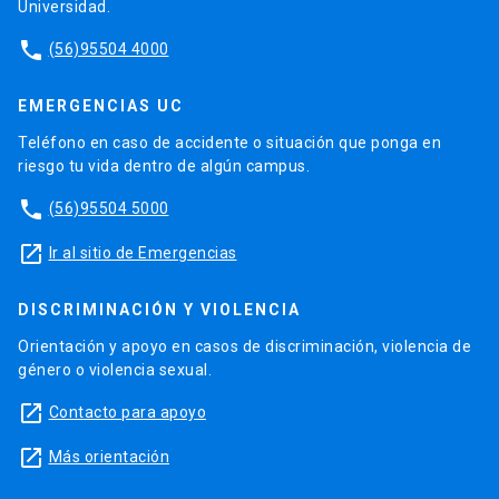
Universidad.
phone
(56)95504 4000
EMERGENCIAS UC
Teléfono en caso de accidente o situación que ponga en
riesgo tu vida dentro de algún campus.
phone
(56)95504 5000
launch
Ir al sitio de Emergencias
DISCRIMINACIÓN Y VIOLENCIA
Orientación y apoyo en casos de discriminación, violencia de
género o violencia sexual.
launch
Contacto para apoyo
launch
Más orientación