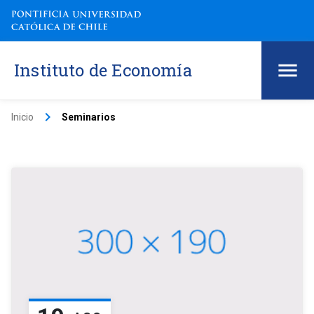
Instituto de Economía
keyboard_arrow_right
Inicio
Seminarios